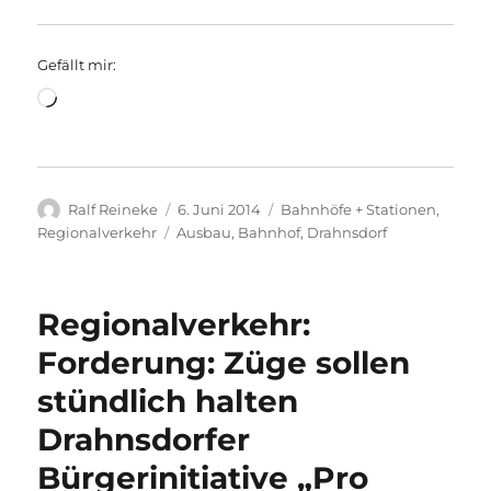
Gefällt mir:
Wird
geladen …
Autor
Veröffentlicht
Kategorien
Ralf Reineke
6. Juni 2014
Bahnhöfe + Stationen
,
am
Schlagwörter
Regionalverkehr
Ausbau
,
Bahnhof
,
Drahnsdorf
Regionalverkehr:
Forderung: Züge sollen
stündlich halten
Drahnsdorfer
Bürgerinitiative „Pro