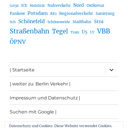
Nord
Nahverkehr
Ostkreuz
ICE
i2030
Mobilität
Potsdam
Regionalverkehr
Pankow
Sanierung
RE1
Schönefeld
Stra
Stadtbahn
Sch
Schöneweide
Straßenbahn
VBB
Tegel
U5
U7
Tram
ÖPNV
Unterme
| Startseite
öffnen
| weiter zu: Berlin Verkehr |
Impressum und Datenschutz |
Suchen mit Google |
Themen
Datenschutz und Cookies: Diese Website verwendet Cookies.