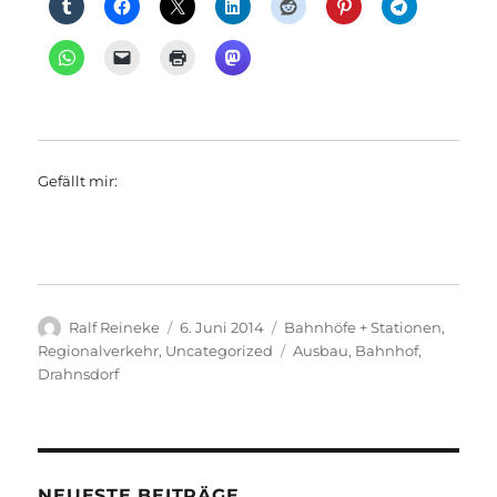
Gefällt mir:
Autor
Veröffentlicht
Kategorien
Ralf Reineke
6. Juni 2014
Bahnhöfe + Stationen
,
am
Schlagwörter
Regionalverkehr
,
Uncategorized
Ausbau
,
Bahnhof
,
Drahnsdorf
NEUESTE BEITRÄGE