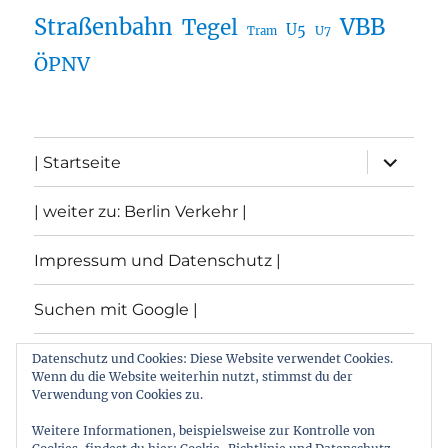
Straßenbahn
VBB
Tegel
U5
U7
Tram
ÖPNV
Unterme
| Startseite
öffnen
| weiter zu: Berlin Verkehr |
Impressum und Datenschutz |
Suchen mit Google |
Themen
Datenschutz und Cookies: Diese Website verwendet Cookies.
Wenn du die Website weiterhin nutzt, stimmst du der
Verwendung von Cookies zu.
Archiv
Weitere Informationen, beispielsweise zur Kontrolle von