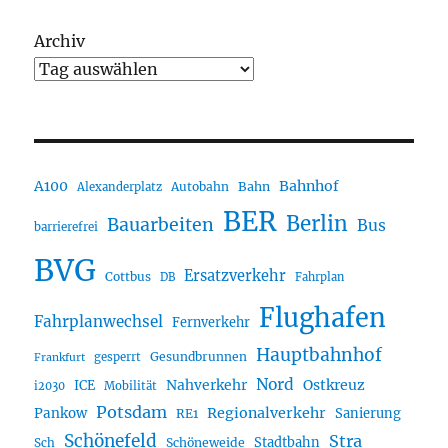
Archiv
A100
Bahnhof
Autobahn
Bahn
Alexanderplatz
BER
Berlin
Bauarbeiten
Bus
barrierefrei
BVG
Ersatzverkehr
Cottbus
DB
Fahrplan
Flughafen
Fahrplanwechsel
Fernverkehr
Hauptbahnhof
Gesundbrunnen
gesperrt
Frankfurt
Nord
Nahverkehr
Ostkreuz
ICE
i2030
Mobilität
Potsdam
Regionalverkehr
Pankow
Sanierung
RE1
Schönefeld
Stra
Stadtbahn
Sch
Schöneweide