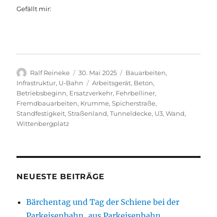
Gefällt mir:
Autor
Veröffentlicht
Kategorien
Ralf Reineke
30. Mai 2025
Bauarbeiten
,
am
Schlagwörter
Infrastruktur
,
U-Bahn
Arbeitsgerät
,
Beton
,
Betriebsbeginn
,
Ersatzverkehr
,
Fehrbelliner
,
Fremdbauarbeiten
,
Krumme
,
Spicherstraße
,
Standfestigkeit
,
Straßenland
,
Tunneldecke
,
U3
,
Wand
,
Wittenbergplatz
NEUESTE BEITRÄGE
Bärchentag und Tag der Schiene bei der
Parkeisenbahn, aus Parkeisenbahn