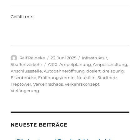
Gefällt mir:
Autor
Veröffentlicht
Kategorien
Ralf Reineke
23. Juni 2025
Infrastruktur
,
am
Schlagwörter
Straßenverkehr
A100
,
Ampelplanung
,
Ampelschaltung
,
Anschlussstelle
,
Autobahneröffnung
,
dosiert
,
dreispurig
,
Elsenbrücke
,
Eröffnungstermin
,
Neukölln
,
Stadtnetz
,
Treptower
,
Verkehrschaos
,
Verkehrskonzept
,
Verlängerung
NEUESTE BEITRÄGE