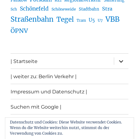
Regionalverkehr
Pankow
Sanierung
RE1
Schönefeld
Stra
Stadtbahn
Sch
Schöneweide
Straßenbahn
VBB
Tegel
U5
U7
Tram
ÖPNV
Unterme
| Startseite
öffnen
| weiter zu: Berlin Verkehr |
Impressum und Datenschutz |
Suchen mit Google |
Themen
Datenschutz und Cookies: Diese Website verwendet Cookies.
Wenn du die Website weiterhin nutzt, stimmst du der
Verwendung von Cookies zu.
Archiv