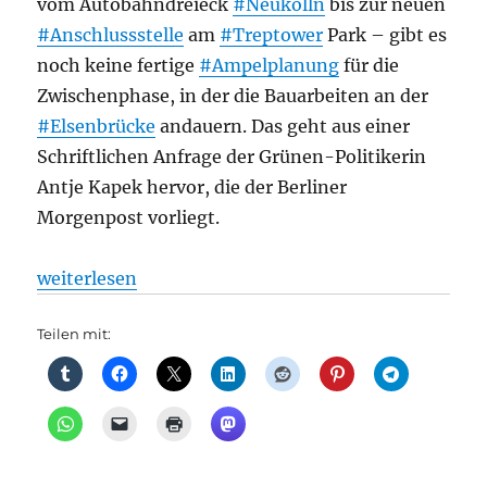
vom Autobahndreieck
#Neukölln
bis zur neuen
#Anschlussstelle
am
#Treptower
Park – gibt es
noch keine fertige
#Ampelplanung
für die
Zwischenphase, in der die Bauarbeiten an der
#Elsenbrücke
andauern. Das geht aus einer
Schriftlichen Anfrage der Grünen-Politikerin
Antje Kapek hervor, die der Berliner
Morgenpost vorliegt.
„A100-Verkehrschaos? Noch keine Ampelplanung für
weiterlesen
Teilen mit: