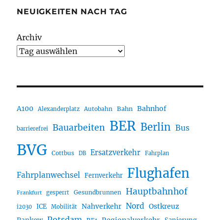
NEUIGKEITEN NACH TAG
Archiv
A100
Bahnhof
Autobahn
Bahn
Alexanderplatz
BER
Berlin
Bauarbeiten
Bus
barrierefrei
BVG
Ersatzverkehr
Cottbus
DB
Fahrplan
Flughafen
Fahrplanwechsel
Fernverkehr
Hauptbahnhof
Gesundbrunnen
gesperrt
Frankfurt
Nord
Nahverkehr
Ostkreuz
ICE
i2030
Mobilität
Potsdam