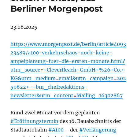
Berliner Morgenpost
23.06.2025
https://www.morgenpost.de/berlin/article4093
23489/a100-verkehrschaos-noch-keine-
ampelplanung-fuer-die-ersten-monate.html?
utm_source=+CleverReach+GmbH+%26+Co.+
KG&utm_medium=email&utm_campaign=202
50622+-+bm_chefredaktions-
newsletter&utm_content=Mailing_16302867
Rund zwei Monat vor dem geplanten
#Eröffnungstermin
des 16. Bauabschnitts der
Stadtautobahn
#A100
– der
#Verlängerung