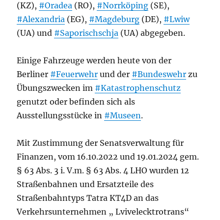
(KZ),
#Oradea
(RO),
#Norrköping
(SE),
#Alexandria
(EG),
#Magdeburg
(DE),
#Lwiw
(UA) und
#Saporischschja
(UA) abgegeben.
Einige Fahrzeuge werden heute von der
Berliner
#Feuerwehr
und der
#Bundeswehr
zu
Übungszwecken im
#Katastrophenschutz
genutzt oder befinden sich als
Ausstellungsstücke in
#Museen
.
Mit Zustimmung der Senatsverwaltung für
Finanzen, vom 16.10.2022 und 19.01.2024 gem.
§ 63 Abs. 3 i. V.m. § 63 Abs. 4 LHO wurden 12
Straßenbahnen und Ersatzteile des
Straßenbahntyps Tatra KT4D an das
Verkehrsunternehmen „ Lvivelecktrotrans“