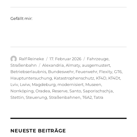
Gefällt mir:
Autor
Veröffentlicht
Kategorien
Ralf Reineke
17. Februar 2026
Fahrzeuge
,
am
Schlagwörter
Straßenbahn
Alexandria
,
Almaty
,
ausgemustert
,
Betriebserlaubnis
,
Bundeswehr
,
Feuerwehr
,
Flexity
,
GT6
,
Hauptuntersuchung
,
Katastrophenschutz
,
KT4D
,
KT4Dt
,
Lviv
,
Lwiw
,
Magdeburg
,
modernisiert
,
Museen
,
Norrköping
,
Oradea
,
Reserve
,
Santo
,
Saporischschja
,
Stettin
,
Steuerung
,
Straßenbahnen
,
T6A2
,
Tatra
NEUESTE BEITRÄGE