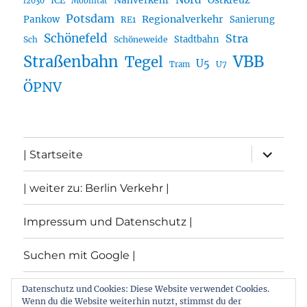
Nahverkehr
Ostkreuz
ICE
i2030
Mobilität
Potsdam
Regionalverkehr
Pankow
Sanierung
RE1
Schönefeld
Stra
Stadtbahn
Sch
Schöneweide
Straßenbahn
VBB
Tegel
U5
U7
Tram
ÖPNV
Unterme
| Startseite
öffnen
| weiter zu: Berlin Verkehr |
Impressum und Datenschutz |
Suchen mit Google |
Themen
Datenschutz und Cookies: Diese Website verwendet Cookies.
Wenn du die Website weiterhin nutzt, stimmst du der