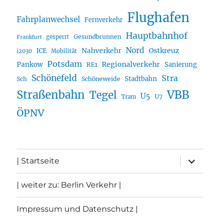
Flughafen
Fahrplanwechsel
Fernverkehr
Hauptbahnhof
Gesundbrunnen
gesperrt
Frankfurt
Nord
Nahverkehr
Ostkreuz
ICE
i2030
Mobilität
Potsdam
Regionalverkehr
Pankow
Sanierung
RE1
Schönefeld
Stra
Stadtbahn
Sch
Schöneweide
Straßenbahn
VBB
Tegel
U5
U7
Tram
ÖPNV
Unterme
| Startseite
öffnen
| weiter zu: Berlin Verkehr |
Impressum und Datenschutz |