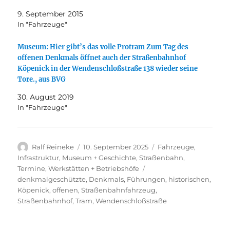
9. September 2015
In "Fahrzeuge"
Museum: Hier gibt’s das volle Protram Zum Tag des
offenen Denkmals öffnet auch der Straßenbahnhof
Köpenick in der Wendenschloßstraße 138 wieder seine
Tore., aus BVG
30. August 2019
In "Fahrzeuge"
Autor
Veröffentlicht
Kategorien
Ralf Reineke
10. September 2025
Fahrzeuge
,
am
Infrastruktur
,
Museum + Geschichte
,
Straßenbahn
,
Schlagwörter
Termine
,
Werkstätten + Betriebshöfe
denkmalgeschützte
,
Denkmals
,
Führungen
,
historischen
,
Köpenick
,
offenen
,
Straßenbahnfahrzeug
,
Straßenbahnhof
,
Tram
,
Wendenschloßstraße