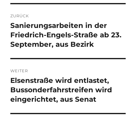
Beitragsnavigation
ZURÜCK
Sanierungsarbeiten in der
Vorheriger
Beitrag:
Friedrich-Engels-Straße ab 23.
September, aus Bezirk
WEITER
Elsenstraße wird entlastet,
Nächster
Beitrag:
Bussonderfahrstreifen wird
eingerichtet, aus Senat