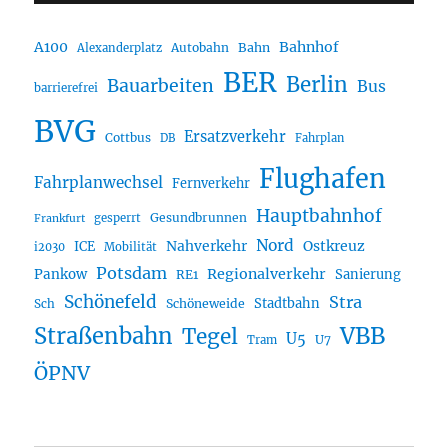
A100
Bahnhof
Autobahn
Bahn
Alexanderplatz
BER
Berlin
Bauarbeiten
Bus
barrierefrei
BVG
Ersatzverkehr
Cottbus
DB
Fahrplan
Flughafen
Fahrplanwechsel
Fernverkehr
Hauptbahnhof
Gesundbrunnen
gesperrt
Frankfurt
Nord
Nahverkehr
Ostkreuz
ICE
i2030
Mobilität
Potsdam
Regionalverkehr
Pankow
Sanierung
RE1
Schönefeld
Stra
Stadtbahn
Sch
Schöneweide
Straßenbahn
VBB
Tegel
U5
U7
Tram
ÖPNV