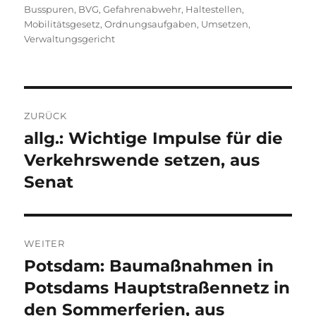
Busspuren
,
BVG
,
Gefahrenabwehr
,
Haltestellen
,
Mobilitätsgesetz
,
Ordnungsaufgaben
,
Umsetzen
,
Verwaltungsgericht
Beitragsnavigation
ZURÜCK
allg.: Wichtige Impulse für die
Vorheriger
Beitrag:
Verkehrswende setzen, aus
Senat
WEITER
Potsdam: Baumaßnahmen in
Nächster
Beitrag:
Potsdams Hauptstraßennetz in
den Sommerferien, aus