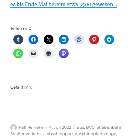
es bis Ende Mai bereits etwa 3500 gewesen…
Teilen mit:
Gefällt mir:
Autor
Veröffentlicht
Kategorien
Ralf Reineke
4. Juli 2022
Bus
,
BVG
,
Straßenbahn
,
am
Schlagwörter
Straßenverkehr
Abschleppen
,
Abschleppfahrzeuge
,