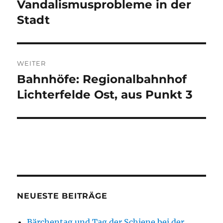
Vandalismusprobleme in der
Stadt
WEITER
Bahnhöfe: Regionalbahnhof
Nächster
Beitrag:
Lichterfelde Ost, aus Punkt 3
NEUESTE BEITRÄGE
Bärchentag und Tag der Schiene bei der