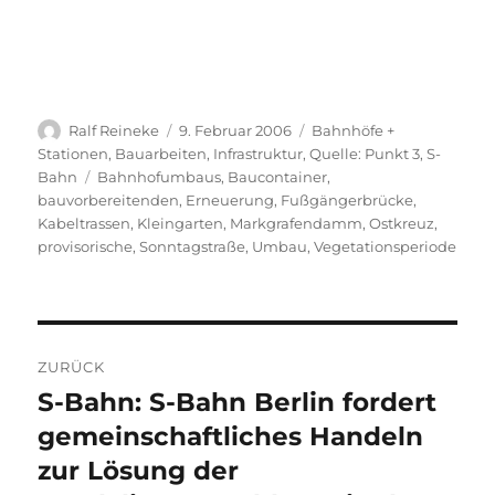
Autor
Veröffentlicht
Kategorien
Ralf Reineke
9. Februar 2006
Bahnhöfe +
am
Stationen
,
Bauarbeiten
,
Infrastruktur
,
Quelle: Punkt 3
,
S-
Schlagwörter
Bahn
Bahnhofumbaus
,
Baucontainer
,
bauvorbereitenden
,
Erneuerung
,
Fußgängerbrücke
,
Kabeltrassen
,
Kleingarten
,
Markgrafendamm
,
Ostkreuz
,
provisorische
,
Sonntagstraße
,
Umbau
,
Vegetationsperiode
Beitragsnavigation
ZURÜCK
S-Bahn: S-Bahn Berlin fordert
Vorheriger
Beitrag:
gemeinschaftliches Handeln
zur Lösung der