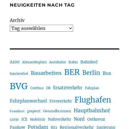
NEUIGKEITEN NACH TAG
Archiv
A100
Bahnhof
Autobahn
Bahn
Alexanderplatz
BER
Berlin
Bauarbeiten
Bus
barrierefrei
BVG
Ersatzverkehr
Cottbus
DB
Fahrplan
Flughafen
Fahrplanwechsel
Fernverkehr
Hauptbahnhof
Gesundbrunnen
gesperrt
Frankfurt
Nord
Nahverkehr
Ostkreuz
ICE
i2030
Mobilität
Potsdam
Regionalverkehr
Pankow
Sanierung
RE1