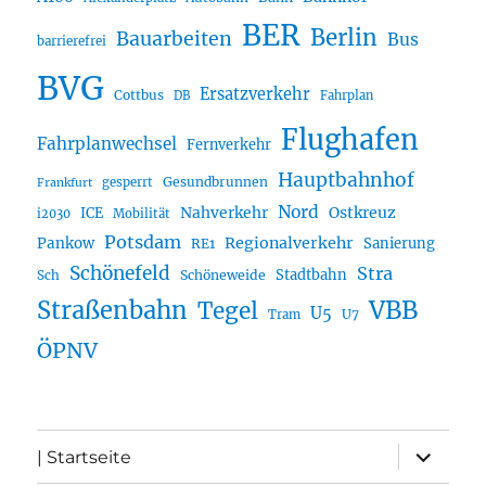
BER
Berlin
Bauarbeiten
Bus
barrierefrei
BVG
Ersatzverkehr
Cottbus
DB
Fahrplan
Flughafen
Fahrplanwechsel
Fernverkehr
Hauptbahnhof
Gesundbrunnen
gesperrt
Frankfurt
Nord
Nahverkehr
Ostkreuz
ICE
i2030
Mobilität
Potsdam
Regionalverkehr
Pankow
Sanierung
RE1
Schönefeld
Stra
Stadtbahn
Sch
Schöneweide
Straßenbahn
VBB
Tegel
U5
U7
Tram
ÖPNV
Unterme
| Startseite
öffnen