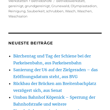
am
Schlagwörter
Werkstätten + Betriebshöfe
Betriebswerkstatt
,
gereinigt
,
grundgereinigt
,
Grunewald
,
Olympiastadion
,
Reinigung
,
Sauberkeit
,
schrubben
,
Wasch
,
Waschen
,
Waschsalon
NEUESTE BEITRÄGE
Bärchentag und Tag der Schiene bei der
Parkeisenbahn, aus Parkeisenbahn
Sanierung der U6 auf der Zielgeraden – das
Eröffnungsdatum steht, aus BVG
Rückbau der Brücken am Breitenbachplatz
verzögert sich, aus Senat
Umbau Bahnhof Köpenick – Sperrung der
Bahnhofstraße und weitere