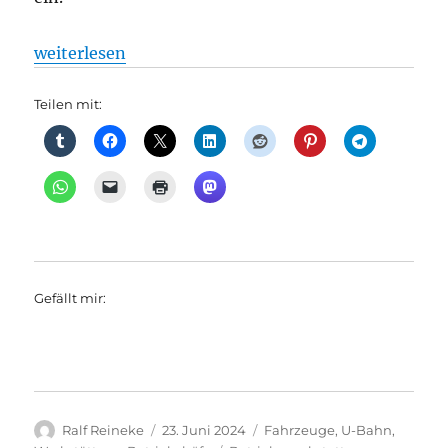
„U-Bahn: XXL-Waschanlage reinigt 310 U-Bahnen p
weiterlesen
Teilen mit:
Gefällt mir:
Autor
Veröffentlicht
Kategorien
Ralf Reineke
23. Juni 2024
Fahrzeuge
,
U-Bahn
,