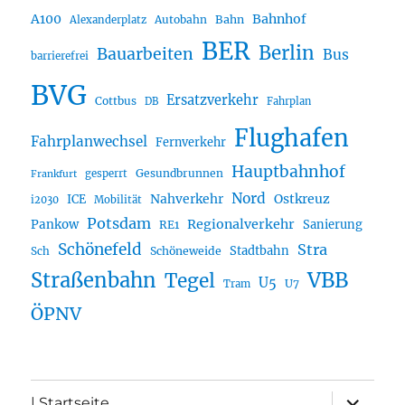
A100
Bahnhof
Autobahn
Bahn
Alexanderplatz
BER
Berlin
Bauarbeiten
Bus
barrierefrei
BVG
Ersatzverkehr
Cottbus
DB
Fahrplan
Flughafen
Fahrplanwechsel
Fernverkehr
Hauptbahnhof
Gesundbrunnen
gesperrt
Frankfurt
Nord
Nahverkehr
Ostkreuz
ICE
i2030
Mobilität
Potsdam
Regionalverkehr
Pankow
Sanierung
RE1
Schönefeld
Stra
Stadtbahn
Sch
Schöneweide
Straßenbahn
VBB
Tegel
U5
U7
Tram
ÖPNV
Unterme
| Startseite