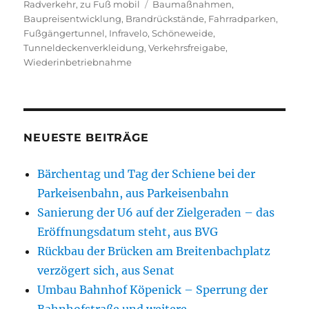
am
Schlagwörter
Radverkehr
,
zu Fuß mobil
Baumaßnahmen
,
Baupreisentwicklung
,
Brandrückstände
,
Fahrradparken
,
Fußgängertunnel
,
Infravelo
,
Schöneweide
,
Tunneldeckenverkleidung
,
Verkehrsfreigabe
,
Wiederinbetriebnahme
NEUESTE BEITRÄGE
Bärchentag und Tag der Schiene bei der
Parkeisenbahn, aus Parkeisenbahn
Sanierung der U6 auf der Zielgeraden – das
Eröffnungsdatum steht, aus BVG
Rückbau der Brücken am Breitenbachplatz
verzögert sich, aus Senat
Umbau Bahnhof Köpenick – Sperrung der