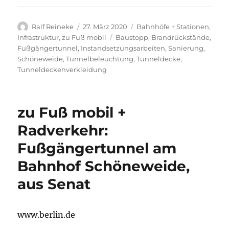
Autor
Veröffentlicht
Kategorien
Ralf Reineke
27. März 2020
Bahnhöfe + Stationen
,
am
Schlagwörter
Infrastruktur
,
zu Fuß mobil
Baustopp
,
Brandrückstände
,
Fußgängertunnel
,
Instandsetzungsarbeiten
,
Sanierung
,
Schöneweide
,
Tunnelbeleuchtung
,
Tunneldecke
,
Tunneldeckenverkleidung
zu Fuß mobil +
Radverkehr:
Fußgängertunnel am
Bahnhof Schöneweide,
aus Senat
www.berlin.de