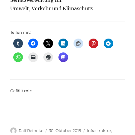
Senatsverwaltung für
Umwelt, Verkehr und Klimaschutz
Teilen mit:
Gefällt mir:
Autor
Veröffentlicht
Kategorien
Ralf Reineke
30. Oktober 2019
Infrastruktur
,