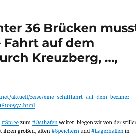
Unter 36 Brücken muss
e Fahrt auf dem
rch Kreuzberg, …,
.net/aktuell/reise/eine-schifffahrt-auf-dem-berliner-
18100974.html
e
#Spree
zum
#Osthafen
weitet, biegen wir von der stille
t ihren großen, alten
#Speichern
und
#Lagerhallen
in