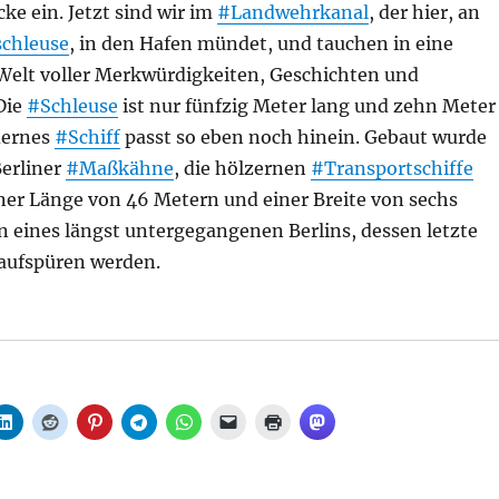
ke ein. Jetzt sind wir im
#Landwehrkanal
, der hier, an
chleuse
, in den Hafen mündet, und tauchen in eine
Welt voller Merkwürdigkeiten, Geschichten und
Die
#Schleuse
ist nur fünfzig Meter lang und zehn Meter
dernes
#Schiff
passt so eben noch hinein. Gebaut wurde
Berliner
#Maßkähne
, die hölzernen
#Transportschiffe
iner Länge von 46 Metern und einer Breite von sechs
 eines längst untergegangenen Berlins, dessen letzte
 aufspüren werden.
: Unter 36 Brücken musst du hindurch: Eine Fahrt auf 