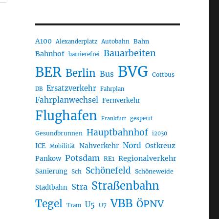
A100
Autobahn
Bahn
Alexanderplatz
Bauarbeiten
Bahnhof
barrierefrei
BVG
BER
Berlin
Bus
Cottbus
Ersatzverkehr
DB
Fahrplan
Fahrplanwechsel
Fernverkehr
Flughafen
gesperrt
Frankfurt
Hauptbahnhof
Gesundbrunnen
i2030
Nord
Nahverkehr
Ostkreuz
ICE
Mobilität
Potsdam
Regionalverkehr
Pankow
RE1
Schönefeld
Sanierung
Sch
Schöneweide
Straßenbahn
Stra
Stadtbahn
VBB
Tegel
ÖPNV
U5
U7
Tram