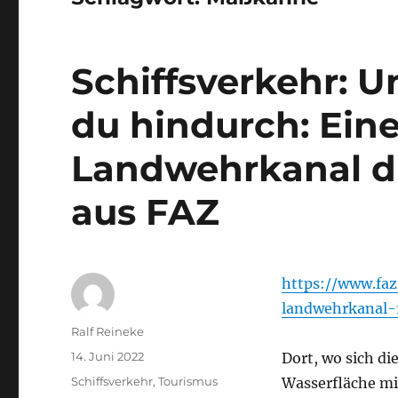
Schiffsverkehr: 
du hindurch: Ein
Landwehrkanal du
aus FAZ
https://www.faz
landwehrkanal-
Autor
Ralf Reineke
Veröffentlicht
14. Juni 2022
Dort, wo sich di
am
Kategorien
Schiffsverkehr
,
Tourismus
Wasserfläche mi