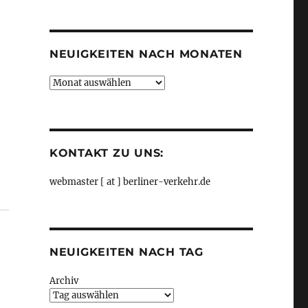
Kategorien
NEUIGKEITEN NACH MONATEN
Neuigkeiten
nach
Monaten
KONTAKT ZU UNS:
webmaster [ at ] berliner-verkehr.de
dem Landwehrkanal durch Kreuzberg, …, aus FAZ“
NEUIGKEITEN NACH TAG
Archiv