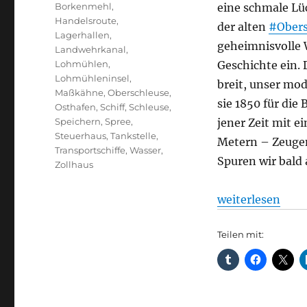
Schlagwörter
Borkenmehl
,
eine schmale Lüc
Handelsroute
,
der alten
#Obers
Lagerhallen
,
geheimnisvolle 
Landwehrkanal
,
Lohmühlen
,
Geschichte ein. 
Lohmühleninsel
,
breit, unser mo
Maßkähne
,
Oberschleuse
,
sie 1850 für die 
Osthafen
,
Schiff
,
Schleuse
,
Speichern
,
Spree
,
jener Zeit mit e
Steuerhaus
,
Tankstelle
,
Metern – Zeugen
Transportschiffe
,
Wasser
,
Spuren wir bald
Zollhaus
„Schiffsverkehr
weiterlesen
Teilen mit: