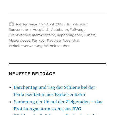
Autor
Veröffentlicht
Kategorien
Ralf Reineke
21. April 2019
Infrastruktur
,
am
Schlagwörter
Radverkehr
Ausgleich
,
Autobahn
,
Fußwege
,
Grenzverlauf
,
Klemkestraße
,
Kopenhagener
,
Lübars
,
Mauerweges
,
Pankow
,
Radweg
,
Rosenthal
,
Verkehrsverwaltung
,
Wilhelmsruher
NEUESTE BEITRÄGE
Bärchentag und Tag der Schiene bei der
Parkeisenbahn, aus Parkeisenbahn
Sanierung der U6 auf der Zielgeraden – das
Eröffnungsdatum steht, aus BVG