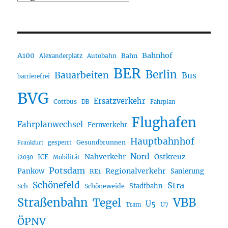
A100
Bahnhof
Autobahn
Bahn
Alexanderplatz
BER
Berlin
Bauarbeiten
Bus
barrierefrei
BVG
Ersatzverkehr
Cottbus
DB
Fahrplan
Flughafen
Fahrplanwechsel
Fernverkehr
Hauptbahnhof
Gesundbrunnen
gesperrt
Frankfurt
Nord
Nahverkehr
Ostkreuz
ICE
i2030
Mobilität
Potsdam
Regionalverkehr
Pankow
Sanierung
RE1
Schönefeld
Stra
Stadtbahn
Sch
Schöneweide
Straßenbahn
VBB
Tegel
U5
U7
Tram
ÖPNV