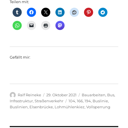
Teilen mit:
Gefällt mir:
Autor
Veröffentlicht
Kategorien
Ralf Reineke
29. Oktober 2021
Bauarbeiten
,
Bus
,
am
Schlagwörter
Infrastruktur
,
Straßenverkehr
104
,
166
,
194
,
Buslinie
,
Buslinien
,
Elsenbrücke
,
Lohmühlenkiez
,
Vollsperrung