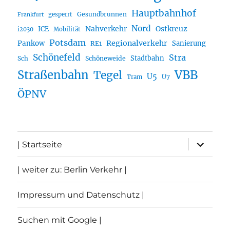
Hauptbahnhof
Gesundbrunnen
gesperrt
Frankfurt
Nord
Nahverkehr
Ostkreuz
ICE
i2030
Mobilität
Potsdam
Regionalverkehr
Pankow
Sanierung
RE1
Schönefeld
Stra
Stadtbahn
Sch
Schöneweide
Straßenbahn
VBB
Tegel
U5
U7
Tram
ÖPNV
Unterme
| Startseite
öffnen
| weiter zu: Berlin Verkehr |
Impressum und Datenschutz |
Suchen mit Google |