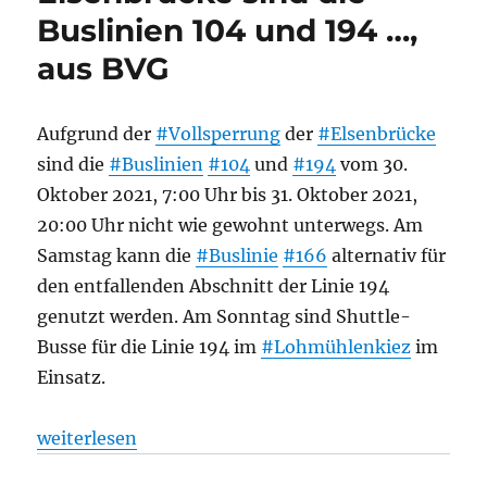
Buslinien 104 und 194 …,
aus BVG
Aufgrund der
#Vollsperrung
der
#Elsenbrücke
sind die
#Buslinien
#104
und
#194
vom 30.
Oktober 2021, 7:00 Uhr bis 31. Oktober 2021,
20:00 Uhr nicht wie gewohnt unterwegs. Am
Samstag kann die
#Buslinie
#166
alternativ für
den entfallenden Abschnitt der Linie 194
genutzt werden. Am Sonntag sind Shuttle-
Busse für die Linie 194 im
#Lohmühlenkiez
im
Einsatz.
„Bus: Sperrung der Elsenbrücke Aufgrund der Vollsp
weiterlesen