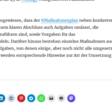
hingewiesen, dass der
#Maßnahmenplan
neben konkrete
inem klaren Abschluss auch Aufgaben umfasst, die
zuführen sind, sowie Vorgaben für das
deln. Darüber hinaus bestehen einzelne Maßnahmen au
fgaben, von denen einige, aber noch nicht alle umgeset
 1 werden entsprechende Hinweise zur Art der Umsetzung
traßenverkehr: Radverkehrsplan, aus Senat“