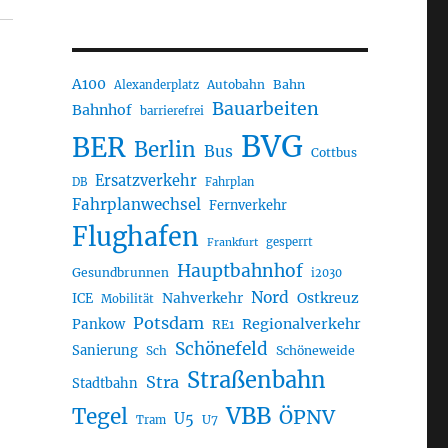
A100
Autobahn
Bahn
Alexanderplatz
Bauarbeiten
Bahnhof
barrierefrei
BVG
BER
Berlin
Bus
Cottbus
Ersatzverkehr
DB
Fahrplan
Fahrplanwechsel
Fernverkehr
Flughafen
gesperrt
Frankfurt
Hauptbahnhof
Gesundbrunnen
i2030
Nord
Nahverkehr
Ostkreuz
ICE
Mobilität
Potsdam
Regionalverkehr
Pankow
RE1
Schönefeld
Sanierung
Sch
Schöneweide
Straßenbahn
Stra
Stadtbahn
VBB
Tegel
ÖPNV
U5
U7
Tram