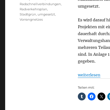
Radschnellverbindungen
,
umgesetzt.
Radverkehrsplan
,
Stadtgrün
,
umgesetzt
,
Vorrangnetzes
Es wird darauf 
Projekten mit e
dauerhaft durch
Verwaltungshan
mehreren Teilau
sind. In Anlage
gegeben.
„Radverkehr + S
weiterlesen
Teilen mit: