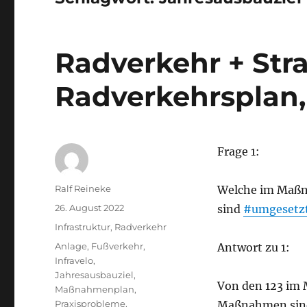
Radverkehr + Str
Radverkehrsplan,
Frage 1:
Autor
Ralf Reineke
Welche im Maß
Veröffentlicht
26. August 2022
sind
#umgesetz
am
Kategorien
Infrastruktur
,
Radverkehr
Schlagwörter
Anlage
,
Fußverkehr
,
Antwort zu 1:
Infravelo
,
Jahresausbauziel
,
Von den 123 im
Maßnahmenplan
,
Praxisprobleme
,
Maßnahmen sind