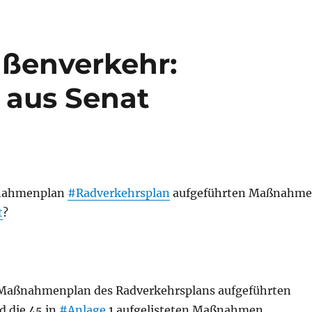
aßenverkehr:
 aus Senat
nahmenplan
#Radverkehrsplan
aufgeführten Maßnahm
t
?
 Maßnahmenplan des Radverkehrsplans aufgeführten
 die 45 in
#Anlage
1 aufgelisteten Maßnahmen