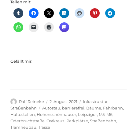
Teilen mit:
Gefällt mir:
Autor
Veröffentlicht
Kategorien
Ralf Reineke
2. August 2021
Infrastruktur
,
am
Schlagwörter
Straßenbahn
Autostau
,
barrierefrei
,
Bäume
,
Fahrbahn
,
Haltestellen
,
Hohenschönhauser
,
Leipziger
,
M5
,
M6
,
Oderbruchstraße
,
Ostkreuz
,
Parkplätze
,
Straßenbahn
,
Tramneubau
,
Trasse