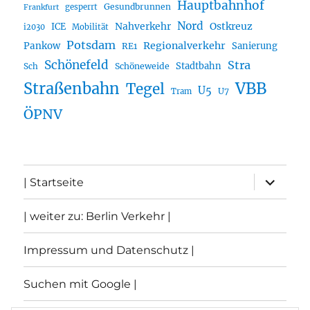
Hauptbahnhof
Gesundbrunnen
gesperrt
Frankfurt
Nord
Nahverkehr
Ostkreuz
ICE
i2030
Mobilität
Potsdam
Regionalverkehr
Pankow
Sanierung
RE1
Schönefeld
Stra
Stadtbahn
Sch
Schöneweide
Straßenbahn
VBB
Tegel
U5
U7
Tram
ÖPNV
Unterme
| Startseite
öffnen
| weiter zu: Berlin Verkehr |
Impressum und Datenschutz |
Suchen mit Google |