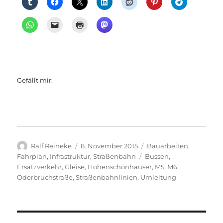
Gefällt mir:
Autor
Veröffentlicht
Kategorien
Ralf Reineke
8. November 2015
Bauarbeiten
,
am
Schlagwörter
Fahrplan
,
Infrastruktur
,
Straßenbahn
Bussen
,
Ersatzverkehr
,
Gleise
,
Hohenschönhauser
,
M5
,
M6
,
Oderbruchstraße
,
Straßenbahnlinien
,
Umleitung