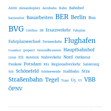
A100
Bahnhof
Autobahn
Bahn
Alexanderplatz
BER
Berlin
Bauarbeiten
Bus
barrierefrei
BVG
Ersatzverkehr
Cottbus
DB
Fahrplan
Flughafen
Fahrplanwechsel
Fernverkehr
Hauptbahnhof
Gesundbrunnen
gesperrt
Frankfurt
Nord
Nahverkehr
Ostkreuz
ICE
i2030
Mobilität
Potsdam
Regionalverkehr
Pankow
Sanierung
RE1
Schönefeld
Stra
Stadtbahn
Sch
Schöneweide
Straßenbahn
VBB
Tegel
U5
U7
Tram
ÖPNV