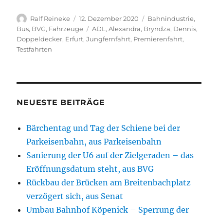
Autor
Veröffentlicht
Kategorien
Ralf Reineke
12. Dezember 2020
Bahnindustrie
,
am
Schlagwörter
Bus
,
BVG
,
Fahrzeuge
ADL
,
Alexandra
,
Bryndza
,
Dennis
,
Doppeldecker
,
Erfurt
,
Jungfernfahrt
,
Premierenfahrt
,
Testfahrten
NEUESTE BEITRÄGE
Bärchentag und Tag der Schiene bei der
Parkeisenbahn, aus Parkeisenbahn
Sanierung der U6 auf der Zielgeraden – das
Eröffnungsdatum steht, aus BVG
Rückbau der Brücken am Breitenbachplatz
verzögert sich, aus Senat
Umbau Bahnhof Köpenick – Sperrung der