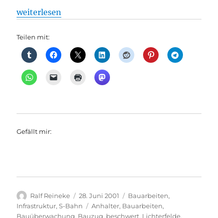
„S-Bahn: Zehlendorf: Nur 20 Beschwerden nach Spe
weiterlesen
Teilen mit:
Gefällt mir:
Autor
Veröffentlicht
Kategorien
Ralf Reineke
28. Juni 2001
Bauarbeiten
,
am
Schlagwörter
Infrastruktur
,
S-Bahn
Anhalter
,
Bauarbeiten
,
Bauüberwachung
,
Bauzug
,
beschwert
,
Lichterfelde
,