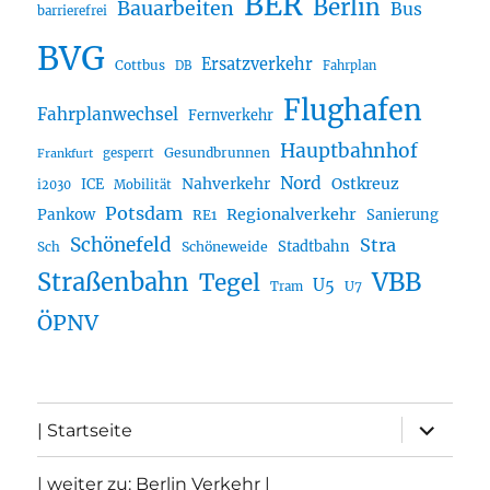
BER
Berlin
Bauarbeiten
Bus
barrierefrei
BVG
Ersatzverkehr
Cottbus
DB
Fahrplan
Flughafen
Fahrplanwechsel
Fernverkehr
Hauptbahnhof
Gesundbrunnen
gesperrt
Frankfurt
Nord
Nahverkehr
Ostkreuz
ICE
i2030
Mobilität
Potsdam
Regionalverkehr
Pankow
Sanierung
RE1
Schönefeld
Stra
Stadtbahn
Sch
Schöneweide
Straßenbahn
VBB
Tegel
U5
U7
Tram
ÖPNV
Unterme
| Startseite
öffnen
| weiter zu: Berlin Verkehr |