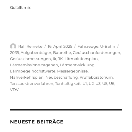
Gefällt mir:
Autor
Veröffentlicht
Kategorien
Schla
Ralf Reineke
16. April 2025
Fahrzeuge
,
U-Bahn
am
2035
,
Aufgabenträger
,
Baureihe
,
Geräuschanforderungen
,
Geräuschmessungen
,
Ik
,
JK
,
Lärmaktionsplan
,
Lärmemissionsvorgaben
,
Lärmentwicklung
,
Lärmpegelhöchstwerte
,
Messergebnisse
,
Nahverkehrsplan
,
Neubeschaffung
,
Prüflaboratorium
,
Terzspektrenverfahren
,
Tonhaltigkeit
,
U1
,
U2
,
U3
,
U5
,
U6
,
VDV
NEUESTE BEITRÄGE