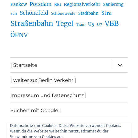
Potsdam
Regionalverkehr
Pankow
Sanierung
RE1
Schönefeld
Stra
Stadtbahn
Sch
Schöneweide
Straßenbahn
VBB
Tegel
U5
U7
Tram
ÖPNV
Unterme
| Startseite
öffnen
| weiter zu: Berlin Verkehr |
Impressum und Datenschutz |
Suchen mit Google |
Themen
Datenschutz und Cookies: Diese Website verwendet Cookies.
Wenn du die Website weiterhin nutzt, stimmst du der
Verwendung von Cookies zu.