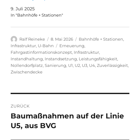
9. Juli 2025
In "Bahnhöfe + Stationen"
Autor
Veröffentlicht
Kategorien
Ralf Reineke
8. Mai 2026
Bahnhöfe + Stationen
,
am
Schlagwörter
Infrastruktur
,
U-Bahn
Erneuerung
,
Fahrgastinformationskonzept
,
Infrastruktur
,
Instandhaltung
,
Instandsetzung
,
Leistungsfähigkeit
,
Nollendorfplatz
,
Sanierung
,
U1
,
U2
,
U3
,
U4
,
Zuverlässigkeit
,
Zwischendecke
Beitragsnavigation
ZURÜCK
Baumaßnahmen auf der Linie
Vorheriger
Beitrag:
U5, aus BVG