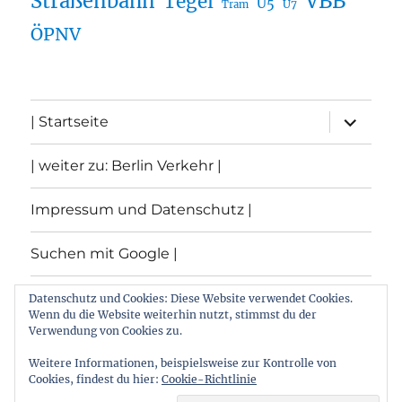
Straßenbahn
VBB
Tegel
U5
U7
Tram
ÖPNV
Unterme
| Startseite
öffnen
| weiter zu: Berlin Verkehr |
Impressum und Datenschutz |
Suchen mit Google |
Themen
Datenschutz und Cookies: Diese Website verwendet Cookies.
Wenn du die Website weiterhin nutzt, stimmst du der
Verwendung von Cookies zu.
Archiv
Weitere Informationen, beispielsweise zur Kontrolle von
Cookies, findest du hier:
Cookie-Richtlinie
Archiv von: Berlin:Verkehr
Stolz präsentiert von