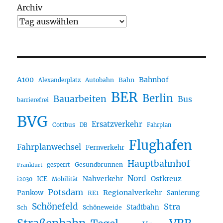
Archiv
A100
Bahnhof
Autobahn
Bahn
Alexanderplatz
BER
Berlin
Bauarbeiten
Bus
barrierefrei
BVG
Ersatzverkehr
Cottbus
DB
Fahrplan
Flughafen
Fahrplanwechsel
Fernverkehr
Hauptbahnhof
Gesundbrunnen
gesperrt
Frankfurt
Nord
Nahverkehr
Ostkreuz
ICE
i2030
Mobilität
Potsdam
Regionalverkehr
Pankow
Sanierung
RE1
Schönefeld
Stra
Stadtbahn
Sch
Schöneweide