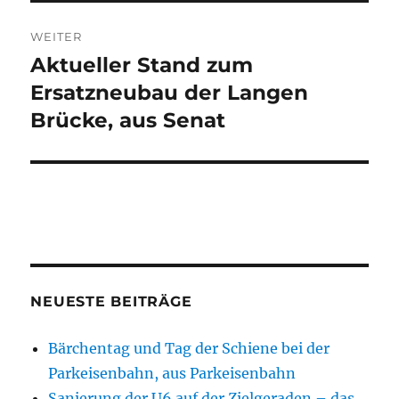
WEITER
Aktueller Stand zum
Nächster
Beitrag:
Ersatzneubau der Langen
Brücke, aus Senat
NEUESTE BEITRÄGE
Bärchentag und Tag der Schiene bei der
Parkeisenbahn, aus Parkeisenbahn
Sanierung der U6 auf der Zielgeraden – das