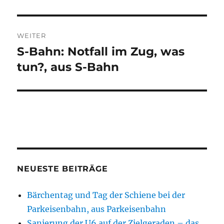
WEITER
S-Bahn: Notfall im Zug, was
Nächster
Beitrag:
tun?, aus S-Bahn
NEUESTE BEITRÄGE
Bärchentag und Tag der Schiene bei der
Parkeisenbahn, aus Parkeisenbahn
Sanierung der U6 auf der Zielgeraden – das