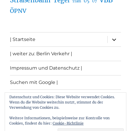
Tegel
U5
U7
Tram
ÖPNV
Unterme
| Startseite
öffnen
| weiter zu: Berlin Verkehr |
Impressum und Datenschutz |
Suchen mit Google |
Themen
Datenschutz und Cookies: Diese Website verwendet Cookies.
Wenn du die Website weiterhin nutzt, stimmst du der
Verwendung von Cookies zu.
Archiv
Weitere Informationen, beispielsweise zur Kontrolle von
Cookies, findest du hier:
Cookie-Richtlinie
Archiv von: Berlin:Verkehr
Stolz präsentiert von