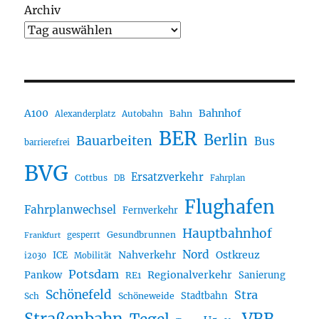
Archiv
A100
Bahnhof
Autobahn
Bahn
Alexanderplatz
BER
Berlin
Bauarbeiten
Bus
barrierefrei
BVG
Ersatzverkehr
Cottbus
DB
Fahrplan
Flughafen
Fahrplanwechsel
Fernverkehr
Hauptbahnhof
Gesundbrunnen
gesperrt
Frankfurt
Nord
Nahverkehr
Ostkreuz
ICE
i2030
Mobilität
Potsdam
Regionalverkehr
Pankow
Sanierung
RE1
Schönefeld
Stra
Stadtbahn
Sch
Schöneweide
Straßenbahn
VBB