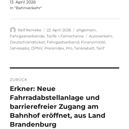
13. April 2026
In "Bahnverkehr"
Autor
Veröffentlicht
Kategorien
Ralf Reineke
22. April 2026
allgemein
,
am
Schlagwörter
Fahrgastverbände
,
Tarife + Fahrscheine
Autoverkehr
,
Deutschlandticket
,
Fahrgastverband
,
Finanzmittel
,
Jahresabo
,
ÖPNV
,
Preisindex
,
Pro
,
Tankrabatt
,
Tarif
Beitragsnavigation
ZURÜCK
Erkner: Neue
Vorheriger
Beitrag:
Fahrradabstellanlage und
barrierefreier Zugang am
Bahnhof eröffnet, aus Land
Brandenburg