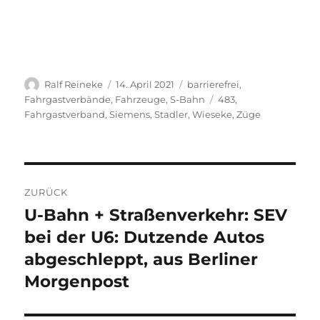
Autor
Veröffentlicht
Kategorien
Ralf Reineke
14. April 2021
barrierefrei
,
am
Schlagwörter
Fahrgastverbände
,
Fahrzeuge
,
S-Bahn
483
,
Fahrgastverband
,
Siemens
,
Stadler
,
Wieseke
,
Züge
Beitragsnavigation
ZURÜCK
U-Bahn + Straßenverkehr: SEV
Vorheriger
Beitrag:
bei der U6: Dutzende Autos
abgeschleppt, aus Berliner
Morgenpost