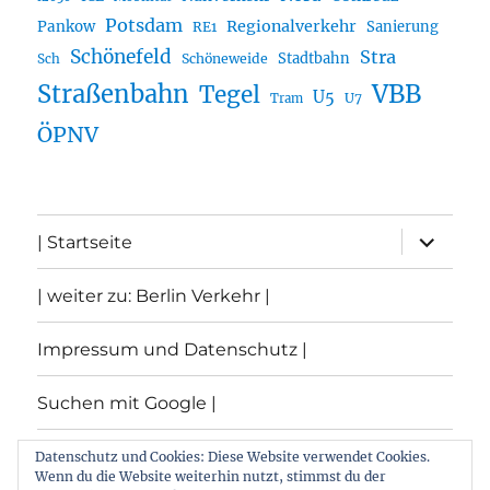
Potsdam
Regionalverkehr
Pankow
Sanierung
RE1
Schönefeld
Stra
Stadtbahn
Sch
Schöneweide
Straßenbahn
VBB
Tegel
U5
U7
Tram
ÖPNV
Unterme
| Startseite
öffnen
| weiter zu: Berlin Verkehr |
Impressum und Datenschutz |
Suchen mit Google |
Themen
Datenschutz und Cookies: Diese Website verwendet Cookies.
Wenn du die Website weiterhin nutzt, stimmst du der