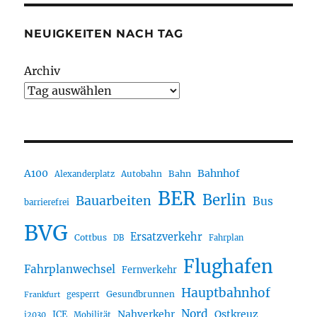
NEUIGKEITEN NACH TAG
Archiv
A100
Bahnhof
Autobahn
Bahn
Alexanderplatz
BER
Berlin
Bauarbeiten
Bus
barrierefrei
BVG
Ersatzverkehr
Cottbus
DB
Fahrplan
Flughafen
Fahrplanwechsel
Fernverkehr
Hauptbahnhof
Gesundbrunnen
gesperrt
Frankfurt
Nord
Nahverkehr
Ostkreuz
ICE
i2030
Mobilität