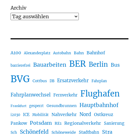
Archiv
A100
Bahnhof
Autobahn
Bahn
Alexanderplatz
BER
Berlin
Bauarbeiten
Bus
barrierefrei
BVG
Ersatzverkehr
Cottbus
DB
Fahrplan
Flughafen
Fahrplanwechsel
Fernverkehr
Hauptbahnhof
Gesundbrunnen
gesperrt
Frankfurt
Nord
Nahverkehr
Ostkreuz
ICE
i2030
Mobilität
Potsdam
Regionalverkehr
Pankow
Sanierung
RE1
Schönefeld
Stra
Stadtbahn
Sch
Schöneweide