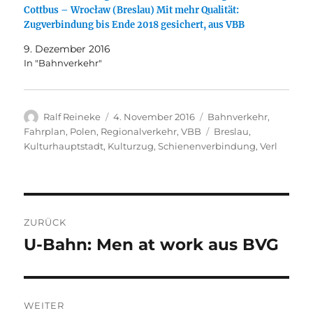
Cottbus – Wrocław (Breslau) Mit mehr Qualität:
Zugverbindung bis Ende 2018 gesichert, aus VBB
9. Dezember 2016
In "Bahnverkehr"
Autor
Veröffentlicht
Kategorien
Ralf Reineke
4. November 2016
Bahnverkehr
,
am
Schlagwörter
Fahrplan
,
Polen
,
Regionalverkehr
,
VBB
Breslau
,
Kulturhauptstadt
,
Kulturzug
,
Schienenverbindung
,
Verl
Beitragsnavigation
ZURÜCK
U-Bahn: Men at work aus BVG
Vorheriger
Beitrag:
WEITER