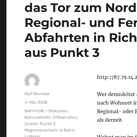
das Tor zum Nord
Regional- und Fer
Abfahrten in Ric
aus Punkt 3
http://87.79.14
Autor
Ralf Reineke
Wer demnächst an
Veröffentlicht
4. Mai 2006
nach Wohnort i
am
Kategorien
Bahnhöfe + Stationen
,
Regional- oder F
Bahnverkehr
,
Infrastruktur
,
als derzeit.
Quelle: Punkt 3
,
Regionalverkehr
,
S-Bahn
,
U-Bahn