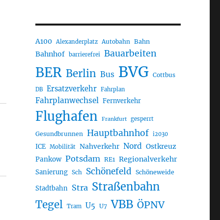
A100
Autobahn
Bahn
Alexanderplatz
Bauarbeiten
Bahnhof
barrierefrei
BVG
BER
Berlin
Bus
Cottbus
Ersatzverkehr
DB
Fahrplan
Fahrplanwechsel
Fernverkehr
Flughafen
gesperrt
Frankfurt
Hauptbahnhof
Gesundbrunnen
i2030
Nord
Nahverkehr
Ostkreuz
ICE
Mobilität
Potsdam
Regionalverkehr
Pankow
RE1
Schönefeld
Sanierung
Sch
Schöneweide
Straßenbahn
Stra
Stadtbahn
VBB
Tegel
ÖPNV
U5
U7
Tram