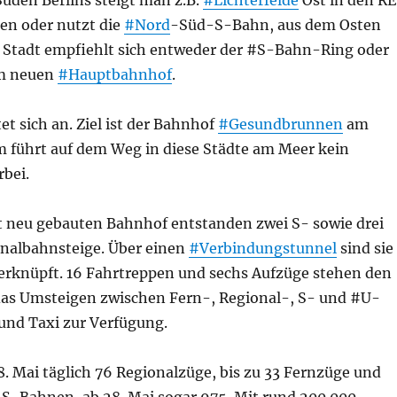
den Berlins steigt man z.B.
#Lichterfelde
Ost in den RE
en oder nutzt die
#Nord
-Süd-S-Bahn, aus dem Osten
 Stadt empfiehlt sich entweder der #S-Bahn-Ring oder
um neuen
#Hauptbahnhof
.
et sich an. Ziel ist der Bahnhof
#Gesundbrunnen
am
m führt auf dem Weg in diese Städte am Meer kein
bei.
 neu gebauten Bahnhof entstanden zwei S- sowie drei
nalbahnsteige. Über einen
#Verbindungstunnel
sind sie
erknüpft. 16 Fahrtreppen und sechs Aufzüge stehen den
das Umsteigen zwischen Fern-, Regional-, S- und #U-
und Taxi zur Verfügung.
8. Mai täglich 76 Regionalzüge, bis zu 33 Fernzüge und