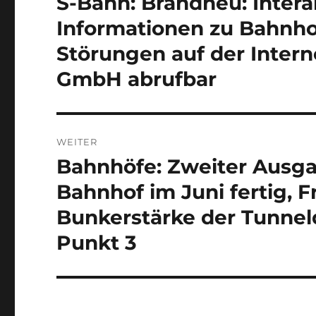
S-Bahn: Brandneu: Intera
Beitrag:
Informationen zu Bahnho
Störungen auf der Intern
GmbH abrufbar
WEITER
Bahnhöfe: Zweiter Ausg
Nächster
Beitrag:
Bahnhof im Juni fertig, 
Bunkerstärke der Tunnel
Punkt 3