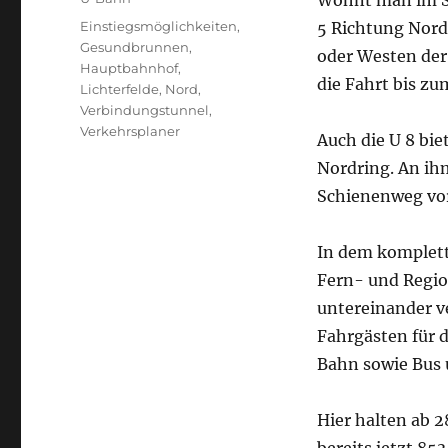
Wohnt man im Sü
Schlagwörter
Einstiegsmöglichkeiten
,
5 Richtung Nord
Gesundbrunnen
,
oder Westen der
Hauptbahnhof
,
die Fahrt bis z
Lichterfelde
,
Nord
,
Verbindungstunnel
,
Verkehrsplaner
Auch die U 8 biet
Nordring. An ih
Schienenweg vor
In dem komplett
Fern- und Regio
untereinander v
Fahrgästen für 
Bahn sowie Bus 
Hier halten ab 2