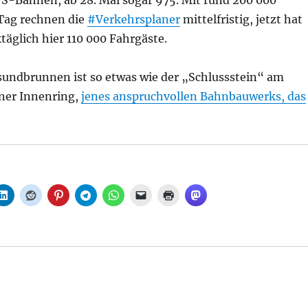
3 S-Bahnen, ab 28. Mai sogar 975. Mit rund 200 000
Tag rechnen die
#Verkehrsplaner
mittelfristig, jetzt hat
äglich hier 110 000 Fahrgäste.
undbrunnen ist so etwas wie der „Schlussstein“ am
iner Innenring,
jenes anspruchvollen Bahnbauwerks, das