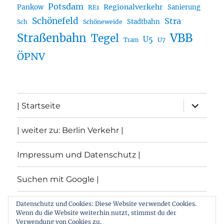
Potsdam
Regionalverkehr
Pankow
Sanierung
RE1
Schönefeld
Stra
Stadtbahn
Sch
Schöneweide
Straßenbahn
VBB
Tegel
U5
U7
Tram
ÖPNV
Unterme
| Startseite
öffnen
| weiter zu: Berlin Verkehr |
Impressum und Datenschutz |
Suchen mit Google |
Themen
Datenschutz und Cookies: Diese Website verwendet Cookies.
Wenn du die Website weiterhin nutzt, stimmst du der
Verwendung von Cookies zu.