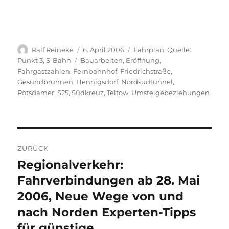
Autor
Veröffentlicht
Kategorien
Ralf Reineke
6. April 2006
Fahrplan
,
Quelle:
am
Schlagwörter
Punkt 3
,
S-Bahn
Bauarbeiten
,
Eröffnung
,
Fahrgastzahlen
,
Fernbahnhof
,
Friedrichstraße
,
Gesundbrunnen
,
Hennigsdorf
,
Nordsüdtunnel
,
Potsdamer
,
S25
,
Südkreuz
,
Teltow
,
Umsteigebeziehungen
Beitragsnavigation
ZURÜCK
Regionalverkehr:
Vorheriger
Beitrag:
Fahrverbindungen ab 28. Mai
2006, Neue Wege von und
nach Norden Experten-Tipps
für günstige