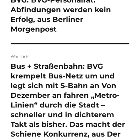
BVG: BVG-Personalrat:
Beitrag:
Abfindungen werden kein
Erfolg, aus Berliner
Morgenpost
WEITER
Bus + Straßenbahn: BVG
Nächster
Beitrag:
krempelt Bus-Netz um und
legt sich mit S-Bahn an Von
Dezember an fahren „Metro-
Linien“ durch die Stadt –
schneller und in dichterem
Takt als bisher. Das macht der
Schiene Konkurrenz, aus Der