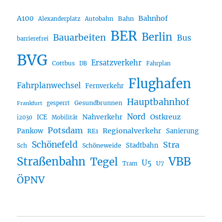
A100
Bahnhof
Autobahn
Bahn
Alexanderplatz
BER
Berlin
Bauarbeiten
Bus
barrierefrei
BVG
Ersatzverkehr
Cottbus
DB
Fahrplan
Flughafen
Fahrplanwechsel
Fernverkehr
Hauptbahnhof
Gesundbrunnen
gesperrt
Frankfurt
Nord
Nahverkehr
Ostkreuz
ICE
i2030
Mobilität
Potsdam
Regionalverkehr
Pankow
Sanierung
RE1
Schönefeld
Stra
Stadtbahn
Sch
Schöneweide
Straßenbahn
VBB
Tegel
U5
U7
Tram
ÖPNV