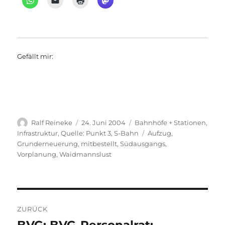
Gefällt mir:
Autor
Veröffentlicht
Kategorien
Ralf Reineke
24. Juni 2004
Bahnhöfe + Stationen
,
am
Schlagwörter
Infrastruktur
,
Quelle: Punkt 3
,
S-Bahn
Aufzug
,
Grunderneuerung
,
mitbestellt
,
Südausgangs
,
Vorplanung
,
Waidmannslust
Beitragsnavigation
ZURÜCK
Vorheriger