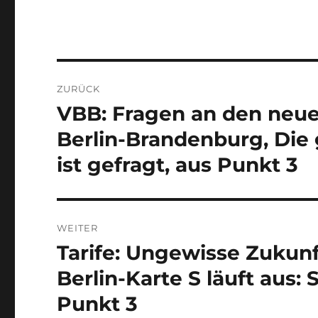
Beitragsnavigation
ZURÜCK
VBB: Fragen an den neu
Vorheriger
Beitrag:
Berlin-Brandenburg, Die
ist gefragt, aus Punkt 3
WEITER
Tarife: Ungewisse Zukunft
Nächster
Beitrag:
Berlin-Karte S läuft aus
Punkt 3