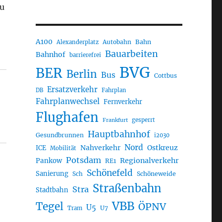
u
A100
Autobahn
Bahn
Alexanderplatz
Bauarbeiten
Bahnhof
barrierefrei
BVG
BER
Berlin
Bus
Cottbus
Ersatzverkehr
DB
Fahrplan
Fahrplanwechsel
Fernverkehr
Flughafen
gesperrt
Frankfurt
Hauptbahnhof
Gesundbrunnen
i2030
Nord
Nahverkehr
Ostkreuz
ICE
Mobilität
Potsdam
Regionalverkehr
Pankow
RE1
Schönefeld
Sanierung
Sch
Schöneweide
Straßenbahn
Stra
Stadtbahn
VBB
Tegel
ÖPNV
U5
U7
Tram