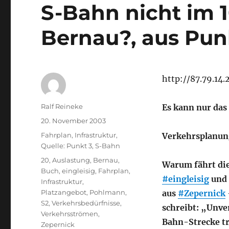
S-Bahn nicht im 
Bernau?, aus Pun
http://87.79.14
Autor
Ralf Reineke
Es kann nur das
Veröffentlicht
20. November 2003
am
Kategorien
Fahrplan
,
Infrastruktur
,
Verkehrsplanun
Quelle: Punkt 3
,
S-Bahn
Schlagwörter
20
,
Auslastung
,
Bernau
,
Warum fährt di
Buch
,
eingleisig
,
Fahrplan
,
#eingleisig
und
Infrastruktur
,
Platzangebot
,
Pohlmann
,
aus
#Zepernick
S2
,
Verkehrsbedürfnisse
,
schreibt: „Unver
Verkehrsströmen
,
Bahn-Strecke t
Zepernick