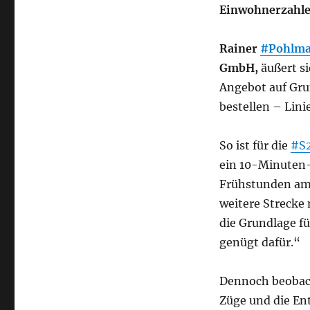
Einwohnerzahlen
Rainer
#Pohlm
GmbH,
äußert si
Angebot auf Gru
bestellen – Lin
So ist für die
#S
ein 10-Minuten-
Frühstunden am 
weitere Strecke
die Grundlage f
genügt dafür.“
Dennoch beobach
Züge und die En