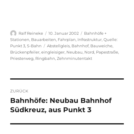
Autor
Veröffentlicht
Kategorien
Ralf Reineke
10. Januar 2002
Bahnhöfe +
am
Stationen
,
Bauarbeiten
,
Fahrplan
,
Infrastruktur
,
Quelle:
Schlagwörter
Punkt 3
,
S-Bahn
Abstellgleis
,
Bahnhof
,
Bauweiche
,
Brückenpfeiler
,
eingleisiger
,
Neubau
,
Nord
,
Papestraße
,
Priesterweg
,
Ringbahn
,
Zehnminutentakt
Beitragsnavigation
ZURÜCK
Bahnhöfe: Neubau Bahnhof
Vorheriger
Beitrag:
Südkreuz, aus Punkt 3