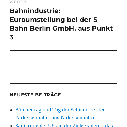
WEITER
Bahnindustrie:
Nächster
Beitrag:
Euroumstellung bei der S-
Bahn Berlin GmbH, aus Punkt
3
NEUESTE BEITRÄGE
Bärchentag und Tag der Schiene bei der
Parkeisenbahn, aus Parkeisenbahn
Sanierung der U6 auf der Zielgeraden – das