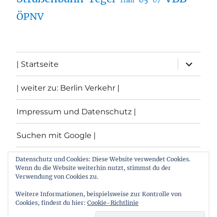
U5
U7
Tram
ÖPNV
Unterme
| Startseite
öffnen
| weiter zu: Berlin Verkehr |
Impressum und Datenschutz |
Suchen mit Google |
Themen
Datenschutz und Cookies: Diese Website verwendet Cookies.
Wenn du die Website weiterhin nutzt, stimmst du der
Verwendung von Cookies zu.
Archiv
Weitere Informationen, beispielsweise zur Kontrolle von
Cookies, findest du hier:
Cookie-Richtlinie
Archiv von: Berlin:Verkehr
Stolz präsentiert von