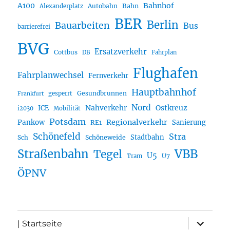
A100
Bahnhof
Autobahn
Bahn
Alexanderplatz
BER
Berlin
Bauarbeiten
Bus
barrierefrei
BVG
Ersatzverkehr
Cottbus
DB
Fahrplan
Flughafen
Fahrplanwechsel
Fernverkehr
Hauptbahnhof
Gesundbrunnen
gesperrt
Frankfurt
Nord
Nahverkehr
Ostkreuz
ICE
i2030
Mobilität
Potsdam
Regionalverkehr
Pankow
Sanierung
RE1
Schönefeld
Stra
Stadtbahn
Sch
Schöneweide
Straßenbahn
VBB
Tegel
U5
U7
Tram
ÖPNV
Unterme
| Startseite
öffnen