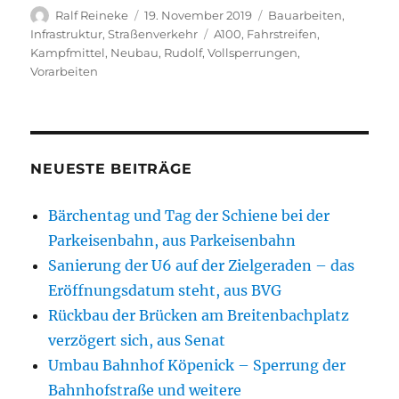
Autor
Veröffentlicht
Kategorien
Ralf Reineke
19. November 2019
Bauarbeiten
,
am
Schlagwörter
Infrastruktur
,
Straßenverkehr
A100
,
Fahrstreifen
,
Kampfmittel
,
Neubau
,
Rudolf
,
Vollsperrungen
,
Vorarbeiten
NEUESTE BEITRÄGE
Bärchentag und Tag der Schiene bei der
Parkeisenbahn, aus Parkeisenbahn
Sanierung der U6 auf der Zielgeraden – das
Eröffnungsdatum steht, aus BVG
Rückbau der Brücken am Breitenbachplatz
verzögert sich, aus Senat
Umbau Bahnhof Köpenick – Sperrung der
Bahnhofstraße und weitere