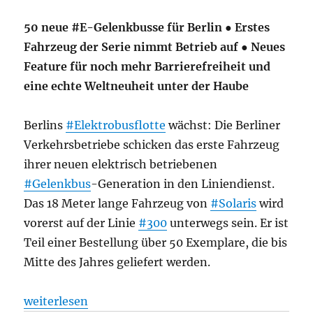
50 neue #E-Gelenkbusse für Berlin ● Erstes
Fahrzeug der Serie nimmt Betrieb auf ● Neues
Feature für noch mehr Barrierefreiheit und
eine echte Weltneuheit unter der Haube
Berlins
#Elektrobusflotte
wächst: Die Berliner
Verkehrsbetriebe schicken das erste Fahrzeug
ihrer neuen elektrisch betriebenen
#Gelenkbus
-Generation in den Liniendienst.
Das 18 Meter lange Fahrzeug von
#Solaris
wird
vorerst auf der Linie
#300
unterwegs sein. Er ist
Teil einer Bestellung über 50 Exemplare, die bis
Mitte des Jahres geliefert werden.
„Neue Busse stromern durch die Stadt, aus BVG“
weiterlesen