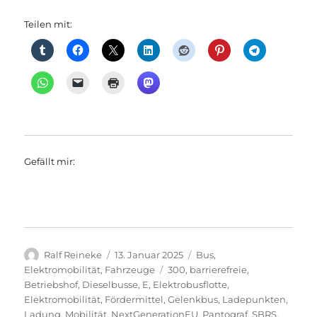
Teilen mit:
Gefällt mir:
Autor
Veröffentlicht
Kategorien
Ralf Reineke
13. Januar 2025
Bus
,
am
Schlagwörter
Elektromobilität
,
Fahrzeuge
300
,
barrierefreie
,
Betriebshof
,
Dieselbusse
,
E
,
Elektrobusflotte
,
Elektromobilität
,
Fördermittel
,
Gelenkbus
,
Ladepunkten
,
Ladung
,
Mobilität
,
NextGenerationEU
,
Pantograf
,
SBRS
,