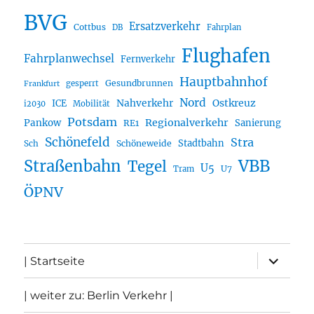
BVG
Ersatzverkehr
Cottbus
DB
Fahrplan
Flughafen
Fahrplanwechsel
Fernverkehr
Hauptbahnhof
Gesundbrunnen
gesperrt
Frankfurt
Nord
Nahverkehr
Ostkreuz
ICE
i2030
Mobilität
Potsdam
Regionalverkehr
Pankow
Sanierung
RE1
Schönefeld
Stra
Stadtbahn
Sch
Schöneweide
Straßenbahn
VBB
Tegel
U5
U7
Tram
ÖPNV
Unterme
| Startseite
öffnen
| weiter zu: Berlin Verkehr |