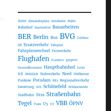
A100
Autobahn
Bahn
Alexanderplatz
Bauarbeiten
Bahnhof
barrierefrei
BVG
BER
Berlin
Bus
Cottbus
Ersatzverkehr
DB
Fahrplan
Fahrplanwechsel
Fernverkehr
Flughafen
gesperrt
Frankfurt
Hauptbahnhof
Gesundbrunnen
i2030
Nord
Nahverkehr
Ostkreuz
ICE
Mobilität
Potsdam
Regionalverkehr
Pankow
RE1
Schönefeld
Sanierung
Sch
Schöneweide
Straßenbahn
Stra
Stadtbahn
VBB
Tegel
ÖPNV
U5
U7
Tram