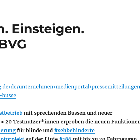
n. Einsteigen.
 BVG
g.de/de/unternehmen/medienportal/pressemitteilungen
-busse
stbetrieb
mit sprechenden Bussen und neuer
 ● 20 Testnutzer*innen erproben die neuen Funktione
ierung
für blinde und
#sehbehinderte
lotprojekt
auf der Linie
#186
mit bis zu 20 Fahrzeugen