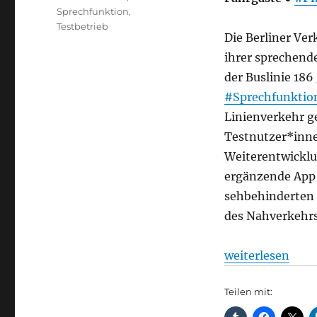
Sprechfunktion
,
Testbetrieb
Die Berliner Ver
ihrer sprechend
der Buslinie 186
#Sprechfunktio
Linienverkehr ge
Testnutzer*inne
Weiterentwicklu
ergänzende App t
sehbehinderten 
des Nahverkehrs
„barrierefrei: 
weiterlesen
Teilen mit: