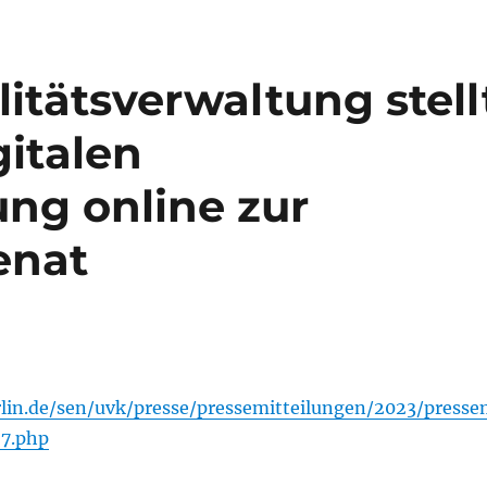
itätsverwaltung stell
gitalen
ng online zur
enat
lin.de/sen/uvk/presse/pressemitteilungen/2023/press
67.php