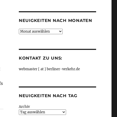
Kategorien
NEUIGKEITEN NACH MONATEN
Neuigkeiten
nach
Monaten
KONTAKT ZU UNS:
t
webmaster [ at ] berliner-verkehr.de
fs
NEUIGKEITEN NACH TAG
erkehrsführung online zur Verfügung, aus Senat“
Archiv