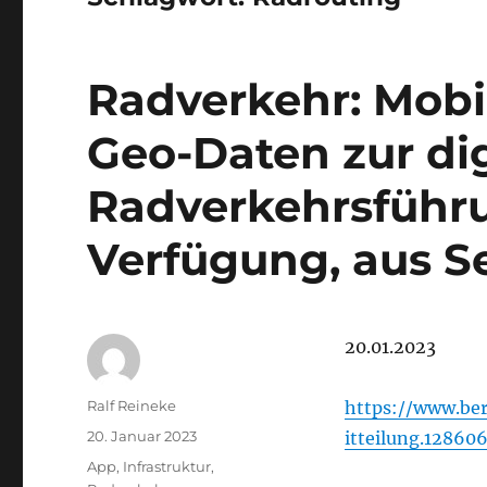
Radverkehr: Mobil
Geo-Daten zur di
Radverkehrsführu
Verfügung, aus S
20.01.2023
Autor
Ralf Reineke
https://www.ber
Veröffentlicht
20. Januar 2023
itteilung.12860
am
Kategorien
App
,
Infrastruktur
,