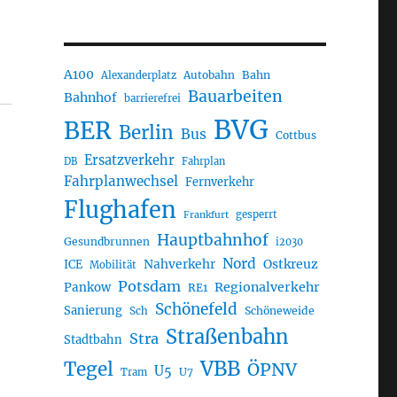
A100
Autobahn
Bahn
Alexanderplatz
Bauarbeiten
Bahnhof
barrierefrei
BVG
BER
Berlin
Bus
Cottbus
Ersatzverkehr
DB
Fahrplan
Fahrplanwechsel
Fernverkehr
Flughafen
gesperrt
Frankfurt
Hauptbahnhof
Gesundbrunnen
i2030
Nord
Nahverkehr
Ostkreuz
ICE
Mobilität
Potsdam
Regionalverkehr
Pankow
RE1
Schönefeld
Sanierung
Sch
Schöneweide
Straßenbahn
Stra
Stadtbahn
VBB
Tegel
ÖPNV
U5
U7
Tram