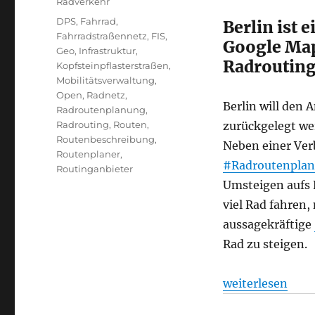
Radverkehr
Schlagwörter
DPS
,
Fahrrad
,
Berlin ist 
Fahrradstraßennetz
,
FIS
,
Google Map
Geo
,
Infrastruktur
,
Radrouting
Kopfsteinpflasterstraßen
,
Mobilitätsverwaltung
,
Open
,
Radnetz
,
Berlin will den 
Radroutenplanung
,
Radrouting
,
Routen
,
zurückgelegt we
Routenbeschreibung
,
Neben einer Ver
Routenplaner
,
#Radroutenpla
Routinganbieter
Umsteigen aufs 
viel Rad fahren
aussagekräftige
Rad zu steigen.
„Radverkehr: Mo
weiterlesen