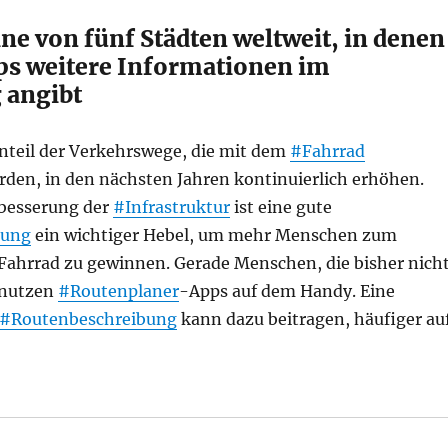
eine von fünf Städten weltweit, in denen
s weitere Informationen im
 angibt
Anteil der Verkehrswege, die mit dem
#Fahrrad
rden, in den nächsten Jahren kontinuierlich erhöhen.
besserung der
#Infrastruktur
ist eine gute
nung
ein wichtiger Hebel, um mehr Menschen zum
Fahrrad zu gewinnen. Gerade Menschen, die bisher nich
, nutzen
#Routenplaner
-Apps auf dem Handy. Eine
#Routenbeschreibung
kann dazu beitragen, häufiger au
bilitätsverwaltung stellt Geo-Daten zur digitalen Radv