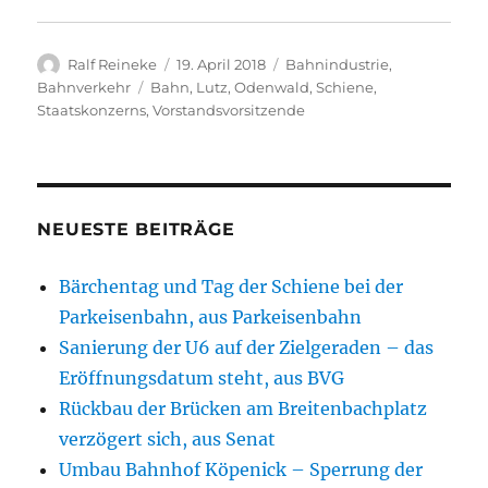
Autor
Veröffentlicht
Kategorien
Ralf Reineke
19. April 2018
Bahnindustrie
,
am
Schlagwörter
Bahnverkehr
Bahn
,
Lutz
,
Odenwald
,
Schiene
,
Staatskonzerns
,
Vorstandsvorsitzende
NEUESTE BEITRÄGE
Bärchentag und Tag der Schiene bei der
Parkeisenbahn, aus Parkeisenbahn
Sanierung der U6 auf der Zielgeraden – das
Eröffnungsdatum steht, aus BVG
Rückbau der Brücken am Breitenbachplatz
verzögert sich, aus Senat
Umbau Bahnhof Köpenick – Sperrung der