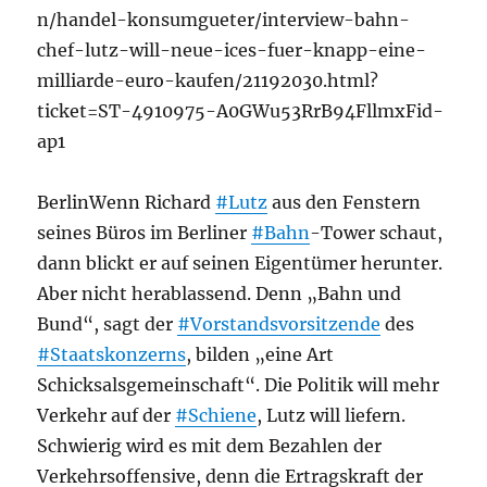
n/handel-konsumgueter/interview-bahn-
chef-lutz-will-neue-ices-fuer-knapp-eine-
milliarde-euro-kaufen/21192030.html?
ticket=ST-4910975-A0GWu53RrB94FllmxFid-
ap1
BerlinWenn Richard
#Lutz
aus den Fenstern
seines Büros im Berliner
#Bahn
-Tower schaut,
dann blickt er auf seinen Eigentümer herunter.
Aber nicht herablassend. Denn „Bahn und
Bund“, sagt der
#Vorstandsvorsitzende
des
#Staatskonzerns
, bilden „eine Art
Schicksalsgemeinschaft“. Die Politik will mehr
Verkehr auf der
#Schiene
, Lutz will liefern.
Schwierig wird es mit dem Bezahlen der
Verkehrsoffensive, denn die Ertragskraft der