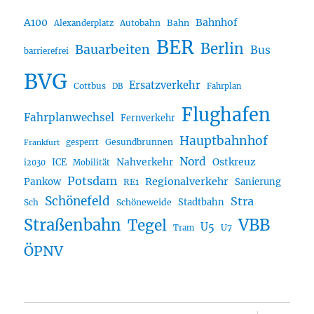
A100
Bahnhof
Autobahn
Bahn
Alexanderplatz
BER
Berlin
Bauarbeiten
Bus
barrierefrei
BVG
Ersatzverkehr
Cottbus
DB
Fahrplan
Flughafen
Fahrplanwechsel
Fernverkehr
Hauptbahnhof
Gesundbrunnen
gesperrt
Frankfurt
Nord
Nahverkehr
Ostkreuz
ICE
i2030
Mobilität
Potsdam
Regionalverkehr
Pankow
Sanierung
RE1
Schönefeld
Stra
Stadtbahn
Sch
Schöneweide
Straßenbahn
VBB
Tegel
U5
U7
Tram
ÖPNV