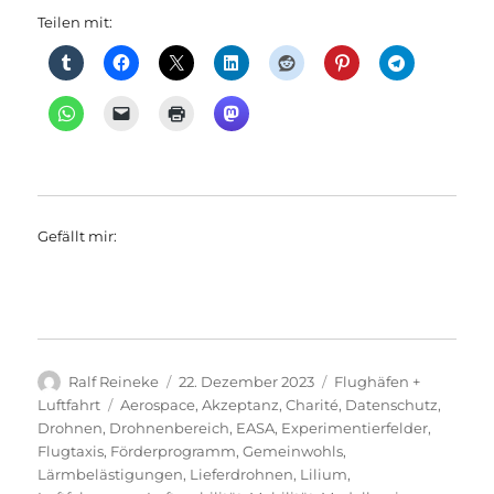
Teilen mit:
Gefällt mir:
Autor
Veröffentlicht
Kategorien
Ralf Reineke
22. Dezember 2023
Flughäfen +
am
Schlagwörter
Luftfahrt
Aerospace
,
Akzeptanz
,
Charité
,
Datenschutz
,
Drohnen
,
Drohnenbereich
,
EASA
,
Experimentierfelder
,
Flugtaxis
,
Förderprogramm
,
Gemeinwohls
,
Lärmbelästigungen
,
Lieferdrohnen
,
Lilium
,