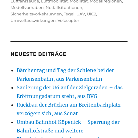
Luftfahrzeuge
,
Luftmobilität
,
Mobilität
,
Modellregionen
,
Modellvorhaben
,
Notfallsituationen
,
Sicherheitsvorkehrungen
,
Tegel
,
UAV
,
UIC2
,
Umweltauswirkungen
,
Volocopter
NEUESTE BEITRÄGE
Bärchentag und Tag der Schiene bei der
Parkeisenbahn, aus Parkeisenbahn
Sanierung der U6 auf der Zielgeraden – das
Eröffnungsdatum steht, aus BVG
Rückbau der Brücken am Breitenbachplatz
verzögert sich, aus Senat
Umbau Bahnhof Köpenick – Sperrung der
Bahnhofstraße und weitere