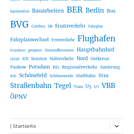
BER
Berlin
Bauarbeiten
Bus
barrierefrei
BVG
Ersatzverkehr
Cottbus
DB
Fahrplan
Flughafen
Fahrplanwechsel
Fernverkehr
Hauptbahnhof
Gesundbrunnen
gesperrt
Frankfurt
Nord
Nahverkehr
Ostkreuz
ICE
i2030
Mobilität
Potsdam
Regionalverkehr
Pankow
Sanierung
RE1
Schönefeld
Stra
Stadtbahn
Sch
Schöneweide
Straßenbahn
VBB
Tegel
U5
U7
Tram
ÖPNV
Unterme
| Startseite
öffnen