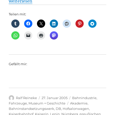
„Museum: Seminarraum auf Rädern statt Lenin-Mus
weiterlesen
Teilen mit:
Gefällt mir:
Autor
Veröffentlicht
Kategorien
Ralf Reineke
27. Januar 2005
Bahnindustrie
,
am
Schlagwörter
Fahrzeuge
,
Museum + Geschichte
Akademie
,
Bahninstandsetzungswerk
,
DB
,
Hofsalonwagen
,
Kaiserbahnhof
,
Kaiserin
,
Lenin
,
Nürnberg
,
preußischen
,