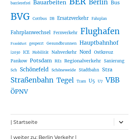
BER
Berlin
Bauarbeiten
Bus
barrierefrei
BVG
Ersatzverkehr
Cottbus
DB
Fahrplan
Flughafen
Fahrplanwechsel
Fernverkehr
Hauptbahnhof
Gesundbrunnen
gesperrt
Frankfurt
Nord
Nahverkehr
Ostkreuz
ICE
i2030
Mobilität
Potsdam
Regionalverkehr
Pankow
Sanierung
RE1
Schönefeld
Stra
Stadtbahn
Sch
Schöneweide
Straßenbahn
VBB
Tegel
U5
U7
Tram
ÖPNV
Unterme
| Startseite
öffnen
| weiter zu: Berlin Verkehr |