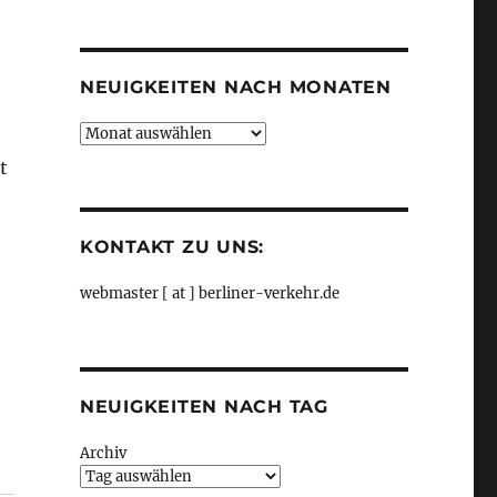
Kategorien
e
NEUIGKEITEN NACH MONATEN
Neuigkeiten
nach
t
Monaten
KONTAKT ZU UNS:
webmaster [ at ] berliner-verkehr.de
NEUIGKEITEN NACH TAG
.
Archiv
n Potenzial bei Direktzügen, aus Greenpeace“