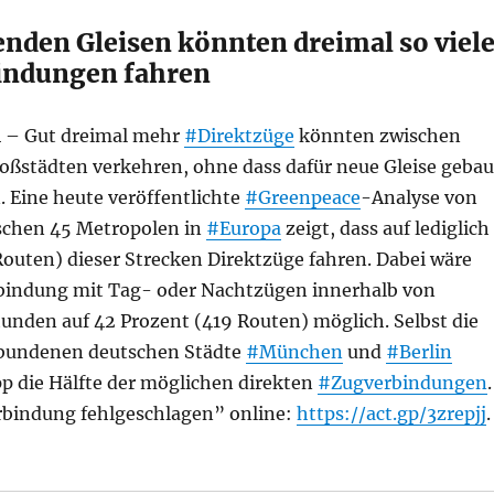
enden Gleisen könnten dreimal so viel
indungen fahren
24 – Gut dreimal mehr
#Direktzüge
könnten zwischen
oßstädten verkehren, ohne dass dafür neue Gleise gebau
 Eine heute veröffentlichte
#Greenpeace
-Analyse von
schen 45 Metropolen in
#Europa
zeigt, dass auf lediglich
Routen) dieser Strecken Direktzüge fahren. Dabei wäre
rbindung mit Tag- oder Nachtzügen innerhalb von
tunden auf 42 Prozent (419 Routen) möglich. Selbst die
bundenen deutschen Städte
#München
und
#Berlin
p die Hälfte der möglichen direkten
#Zugverbindungen
.
rbindung fehlgeschlagen” online:
https://act.gp/3zrepjj
reenpeace-Analyse: Europäische Metropolen verschenke