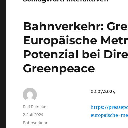
Bahnverkehr: Gre
Europäische Met
Potenzial bei Dir
Greenpeace
02.07.2024
Autor
Ralf Reineke
https://pressep
Veröffentlicht
2. Juli 2024
europaische-me
am
Kategorien
Bahnverkehr