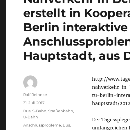
erstellt in Koope
Berlin interaktiv
Anschlussproble
Hauptstadt, aus 
http://www.tage
nahverkehr-in-b
Autor
Ralf Reineke
tu-berlin-inte
Veröffentlicht
31. Juli 2017
hauptstadt/201
am
Kategorien
Bus
,
S-Bahn
,
Straßenbahn
,
U-Bahn
Der Tagesspieg
Schlagwörter
Anschlussprobleme
,
Bus
,
umfangreichen D