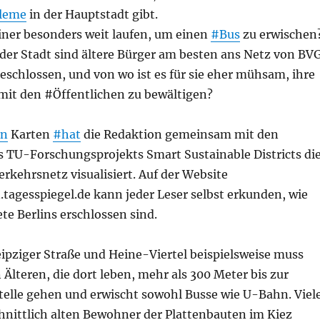
leme
in der Hauptstadt gibt.
ner besonders weit laufen, um einen
#Bus
zu erwischen
 der Stadt sind ältere Bürger am besten ans Netz von BV
schlossen, und von wo ist es für sie eher mühsam, ihre
mit den #Öffentlichen zu bewältigen?
en
Karten
#hat
die Redaktion gemeinsam mit den
s TU-Forschungsprojekts Smart Sustainable Districts di
kehrsnetz visualisiert. Auf der Website
tagesspiegel.de kann jeder Leser selbst erkunden, wie
te Berlins erschlossen sind.
ipziger Straße und Heine-Viertel beispielsweise muss
n Älteren, die dort leben, mehr als 300 Meter bis zur
telle gehen und erwischt sowohl Busse wie U-Bahn. Viel
hnittlich alten Bewohner der Plattenbauten im Kiez