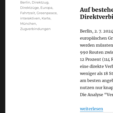
Schlagwörter
Berlin
,
Direktzug
,
Direktzüge
,
Europa
,
Auf besteh
Fahrtzeit
,
Greenpeace
,
Direktverb
interaktiven
,
Karte
,
München
,
Zugverbindungen
Berlin, 2. 7. 20
europäischen Gr
werden müssten.
990 Routen zwi
12 Prozent (114 
eine direkte Ve
weniger als 18 S
am besten ange
nutzen nur knap
Die Analyse “Ve
„Bahnverkehr: G
weiterlesen