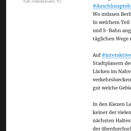
hat
,
interaktiven
,
TU
#Anschlussprob
Wo müssen Berli
In welchem Teil
und S-Bahn ange
täglichen Wege 
Auf
#interaktiv
Stadtplanern de
Lücken im Nahver
verkehrsluecken.
gut welche Gebie
In den Kiezen Le
keiner der viele
nächsten Haltes
der überdurchsc