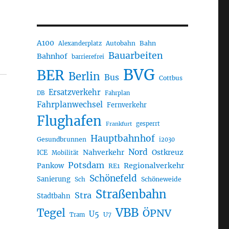
A100
Autobahn
Bahn
Alexanderplatz
Bauarbeiten
Bahnhof
barrierefrei
BVG
BER
Berlin
Bus
Cottbus
Ersatzverkehr
DB
Fahrplan
Fahrplanwechsel
Fernverkehr
Flughafen
gesperrt
Frankfurt
Hauptbahnhof
Gesundbrunnen
i2030
Nord
Nahverkehr
Ostkreuz
ICE
Mobilität
Potsdam
Regionalverkehr
Pankow
RE1
Schönefeld
Sanierung
Sch
Schöneweide
Straßenbahn
Stra
Stadtbahn
VBB
Tegel
ÖPNV
U5
U7
Tram