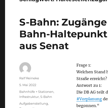
S-Bahn: Zugänge
Bahn-Haltepunkt 
aus Senat
Frage 1:
Welchen Stand h
Autor
Ralf Reineke
Straße erreicht?
Veröffentlicht
5. Mai 2022
Antwort zu 1:
am
Kategorien
Bahnhöfe + Stationen
,
Die DB AG teilt 
Infrastruktur
,
S-Bahn
#Vorplanung
de
Schlagwörter
Aufgabenstellung
,
begonnen.“