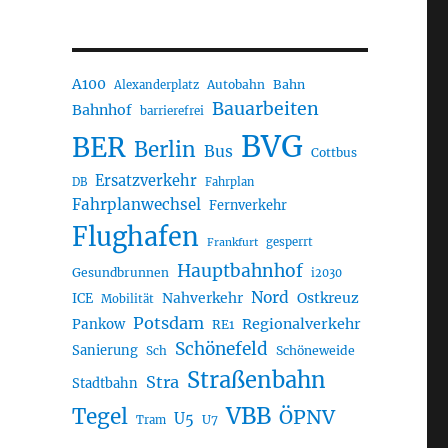
A100
Autobahn
Bahn
Alexanderplatz
Bauarbeiten
Bahnhof
barrierefrei
BVG
BER
Berlin
Bus
Cottbus
Ersatzverkehr
DB
Fahrplan
Fahrplanwechsel
Fernverkehr
Flughafen
gesperrt
Frankfurt
Hauptbahnhof
Gesundbrunnen
i2030
Nord
Nahverkehr
Ostkreuz
ICE
Mobilität
Potsdam
Regionalverkehr
Pankow
RE1
Schönefeld
Sanierung
Sch
Schöneweide
Straßenbahn
Stra
Stadtbahn
VBB
Tegel
ÖPNV
U5
U7
Tram