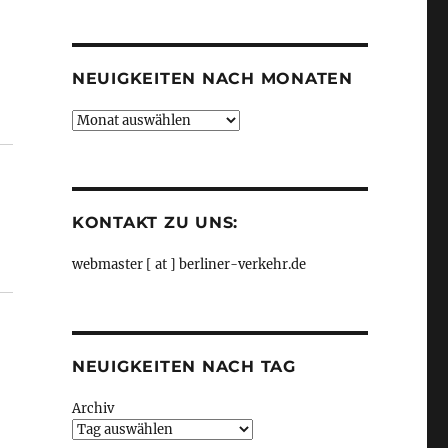
Kategorien
NEUIGKEITEN NACH MONATEN
Neuigkeiten
cke, aus Senat“
nach
Monaten
KONTAKT ZU UNS:
webmaster [ at ] berliner-verkehr.de
NEUIGKEITEN NACH TAG
Archiv