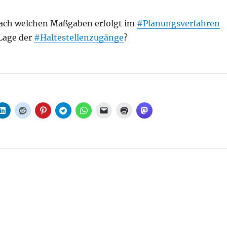
ach welchen Maßgaben erfolgt im
#Planungsverfahren
 Lage der
#Haltestellenzugänge
?
e zum zukünftigen S-Bahn-Haltepunkt Perleberger Brü