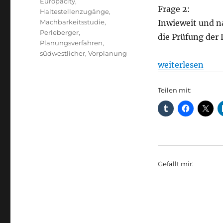
Europacity
,
Frage 2:
Haltestellenzugänge
,
Machbarkeitsstudie
,
Inwieweit und n
Perleberger
,
die Prüfung der
Planungsverfahren
,
südwestlicher
,
Vorplanung
„S-Bahn: Zugäng
weiterlesen
Teilen mit:
Gefällt mir: