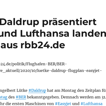
Daldrup präsentiert
 und Lufthansa lande
 aus rbb24.de
b24.de/politik/Flughafen-BER/BER-
re_aktuell/2020/10/luetke-daldrup-flugplan-easyjet-
ngelbert Lütke
#Daldrup
hat am Montag den Zeitplan fü
stag
des
#BER
bekanntgegeben. Demnach werden am 31
hr die ersten Maschinen von
#Easyjet
und
#Lufthansa