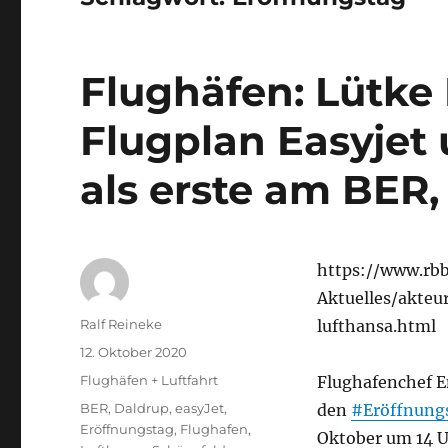
Flughäfen: Lütke 
Flugplan Easyjet
als erste am BER,
https://www.rb
Aktuelles/akteu
Autor
Ralf Reineke
lufthansa.html
Veröffentlicht
12. Oktober 2020
am
Kategorien
Flughäfen + Luftfahrt
Flughafenchef E
Schlagwörter
BER
,
Daldrup
,
easyJet
,
den
#Eröffnung
Eröffnungstag
,
Flughafen
,
Oktober um 14 U