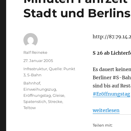
Stadt und Berlins
http://87.79.14
Autor
Ralf Reineke
S 26 ab Lichterf
Veröffentlicht
27. Januar 2005
am
Kategorien
Infrastruktur
,
Quelle: Punkt
Es dauert keine
3
,
S-Bahn
Berliner #S-Bah
Schlagwörter
Bahnhof
,
sind bis auf Res
Einweihungszug
,
#Eröffnungstag
Eröffnungstag
,
Gleise
,
Spatenstich
,
Strecke
,
Teltow
„S-Bahn: Verbin
weiterlesen
Teilen mit: