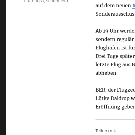
Lufthansa
,
Schönefeld
auf dem neuen
Sonderausschuss
Ab 19 Uhr werden
sondern regulär
Flughafen ist f
Drei Tage späte
letzte Flug aus 
abheben.
BER, der Flugze
Lütke Daldrup wi
Eröffnung gebe
Teilen mit: