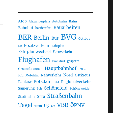
A100
Autobahn
Bahn
Alexanderplatz
Bauarbeiten
Bahnhof
barrierefrei
BVG
BER
Berlin
Bus
Cottbus
Ersatzverkehr
DB
Fahrplan
Fahrplanwechsel
Fernverkehr
Flughafen
gesperrt
Frankfurt
Hauptbahnhof
Gesundbrunnen
i2030
Nord
Nahverkehr
Ostkreuz
ICE
Mobilität
Potsdam
Regionalverkehr
Pankow
RE1
Schönefeld
Sanierung
Sch
Schöneweide
Straßenbahn
Stra
Stadtbahn
VBB
Tegel
ÖPNV
U5
U7
Tram