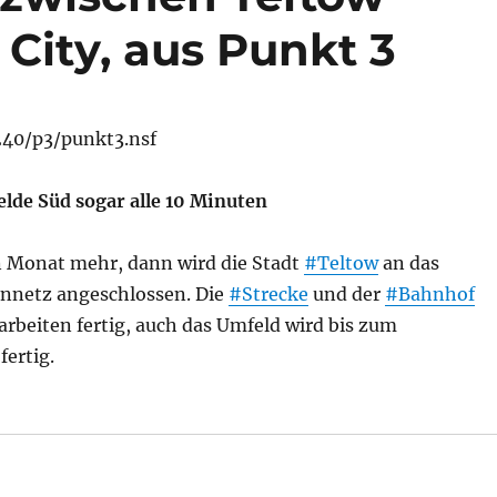
 City, aus Punkt 3
.240/p3/punkt3.nsf
elde Süd sogar alle 10 Minuten
n Monat mehr, dann wird die Stadt
#Teltow
an das
nnetz angeschlossen. Die
#Strecke
und der
#Bahnhof
tarbeiten fertig, auch das Umfeld wird bis zum
fertig.
dung Teltow Berlin, Eröffnung am 24. Februar, Nur 25 Mi