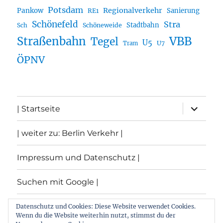
Potsdam
Regionalverkehr
Pankow
Sanierung
RE1
Schönefeld
Stra
Stadtbahn
Sch
Schöneweide
Straßenbahn
VBB
Tegel
U5
U7
Tram
ÖPNV
Unterme
| Startseite
öffnen
| weiter zu: Berlin Verkehr |
Impressum und Datenschutz |
Suchen mit Google |
Themen
Datenschutz und Cookies: Diese Website verwendet Cookies.
Wenn du die Website weiterhin nutzt, stimmst du der