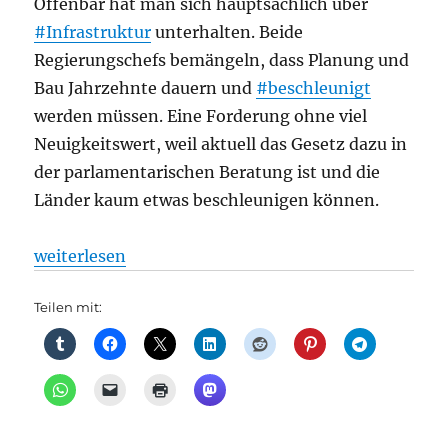
Offenbar hat man sich hauptsächlich über
#Infrastruktur
unterhalten. Beide
Regierungschefs bemängeln, dass Planung und
Bau Jahrzehnte dauern und
#beschleunigt
werden müssen. Eine Forderung ohne viel
Neuigkeitswert, weil aktuell das Gesetz dazu in
der parlamentarischen Beratung ist und die
Länder kaum etwas beschleunigen können.
„Bahnverkehr: „Bahngipfel Berlin Brandenburg“ am 
weiterlesen
Teilen mit: