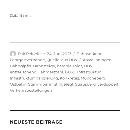
Gefällt mir:
Autor
Veröffentlicht
Kategorien
Ralf Reineke
24. Juni 2023
Bahnverkehr
,
am
Schlagwörter
Fahrgastverbände
,
Quelle: aus DBV
Abstellanlagen
,
Bahngipfel
,
Bahnsteige
,
beschleunigt
,
DBV
,
enttäuschend
,
Fahrgastzahl
,
i2030
,
Infrastruktur
,
Infrastrukturfinanzierung
,
Konkretes
,
Müncheberg
,
Ostbahn
,
Stammbahn
,
stillgelegt
,
Strausberg
,
verdoppelt
,
Verkehrsbestellungen
NEUESTE BEITRÄGE