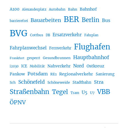
A100
Bahnhof
Autobahn
Bahn
Alexanderplatz
BER
Berlin
Bauarbeiten
Bus
barrierefrei
BVG
Ersatzverkehr
Cottbus
DB
Fahrplan
Flughafen
Fahrplanwechsel
Fernverkehr
Hauptbahnhof
Gesundbrunnen
gesperrt
Frankfurt
Nord
Nahverkehr
Ostkreuz
ICE
i2030
Mobilität
Potsdam
Regionalverkehr
Pankow
Sanierung
RE1
Schönefeld
Stra
Stadtbahn
Sch
Schöneweide
Straßenbahn
VBB
Tegel
U5
U7
Tram
ÖPNV