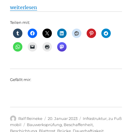
„zu Fuß mobil: Gesperrte Fußgängerbrücke über die
weiterlesen
Teilen mit:
Gefällt mir:
Autor
Veröffentlicht
Kategorien
Ralf Reineke
20. Januar 2023
Infrastruktur
,
zu Fuß
am
Schlagwörter
mobil
Bauwerksprüfung
,
Beschaffenheit
,
Beschichtung
,
Blattrost
,
Brücke
,
Dauerhaftigkeit
,