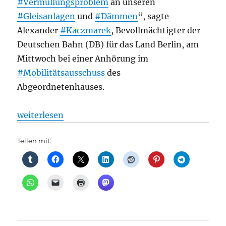
#Vermüllungsproblem
an unseren
#Gleisanlagen
und
#Dämmen
“, sagte
Alexander
#Kaczmarek
, Bevollmächtigter der
Deutschen Bahn (DB) für das Land Berlin, am
Mittwoch bei einer Anhörung im
#Mobilitätsausschuss
des
Abgeordnetenhauses.
„Bahnhöfe: Nächster Halt Hermüllstraße: „Massives
weiterlesen
Teilen mit: