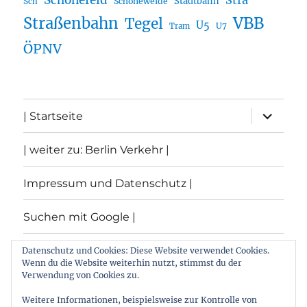
Schönefeld
Stra
Stadtbahn
Sch
Schöneweide
Straßenbahn
VBB
Tegel
U5
U7
Tram
ÖPNV
Unterme
| Startseite
öffnen
| weiter zu: Berlin Verkehr |
Impressum und Datenschutz |
Suchen mit Google |
Themen
Datenschutz und Cookies: Diese Website verwendet Cookies.
Wenn du die Website weiterhin nutzt, stimmst du der
Verwendung von Cookies zu.
Archiv
Weitere Informationen, beispielsweise zur Kontrolle von