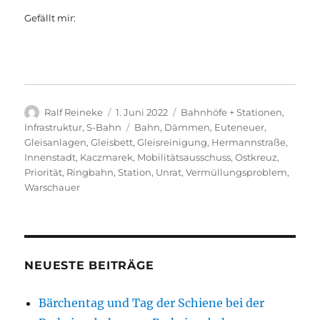
Gefällt mir:
Autor
Veröffentlicht
Kategorien
Ralf Reineke
1. Juni 2022
Bahnhöfe + Stationen
,
am
Schlagwörter
Infrastruktur
,
S-Bahn
Bahn
,
Dämmen
,
Euteneuer
,
Gleisanlagen
,
Gleisbett
,
Gleisreinigung
,
Hermannstraße
,
Innenstadt
,
Kaczmarek
,
Mobilitätsausschuss
,
Ostkreuz
,
Priorität
,
Ringbahn
,
Station
,
Unrat
,
Vermüllungsproblem
,
Warschauer
NEUESTE BEITRÄGE
Bärchentag und Tag der Schiene bei der