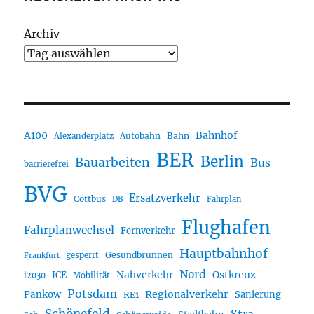
Archiv
A100
Bahnhof
Autobahn
Bahn
Alexanderplatz
BER
Berlin
Bauarbeiten
Bus
barrierefrei
BVG
Ersatzverkehr
Cottbus
DB
Fahrplan
Flughafen
Fahrplanwechsel
Fernverkehr
Hauptbahnhof
Gesundbrunnen
gesperrt
Frankfurt
Nord
Nahverkehr
Ostkreuz
ICE
i2030
Mobilität
Potsdam
Regionalverkehr
Pankow
Sanierung
RE1