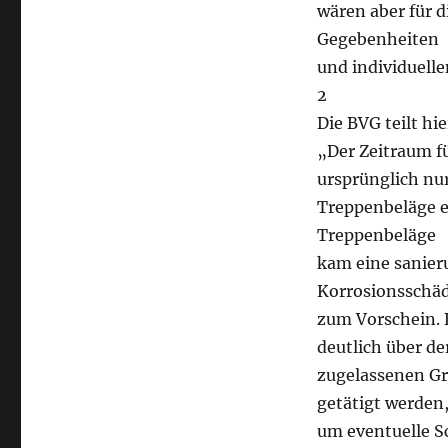
wären aber für 
Gegebenheiten
und individuell
2
Die BVG teilt hi
„Der Zeitraum f
ursprünglich nur
Treppenbeläge e
Treppenbeläge
kam eine sanier
Korrosionsschä
zum Vorschein.
deutlich über de
zugelassenen Gr
getätigt werden
um eventuelle Sc