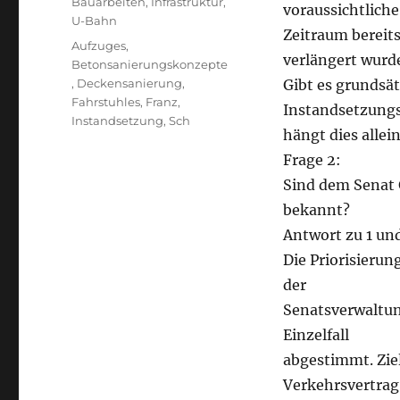
Bauarbeiten
,
Infrastruktur
,
voraussichtlich
U-Bahn
Zeitraum bereit
Schlagwörter
Aufzuges
,
verlängert wurd
Betonsanierungskonzepte
,
Deckensanierung
,
Gibt es grundsät
Fahrstuhles
,
Franz
,
Instandsetzun
Instandsetzung
,
Sch
hängt dies allei
Frage 2:
Sind dem Senat 
bekannt?
Antwort zu 1 und
Die Priorisier
der
Senatsverwaltun
Einzelfall
abgestimmt. Ziel
Verkehrsvertrag 