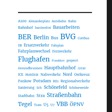
A100
Autobahn
Bahn
Alexanderplatz
Bauarbeiten
Bahnhof
barrierefrei
BVG
BER
Berlin
Bus
Cottbus
Ersatzverkehr
DB
Fahrplan
Fahrplanwechsel
Fernverkehr
Flughafen
gesperrt
Frankfurt
Hauptbahnhof
Gesundbrunnen
i2030
Nord
Nahverkehr
Ostkreuz
ICE
Mobilität
Potsdam
Regionalverkehr
Pankow
RE1
Schönefeld
Sanierung
Sch
Schöneweide
Straßenbahn
Stra
Stadtbahn
VBB
Tegel
ÖPNV
U5
U7
Tram