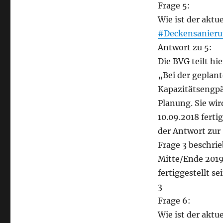
Frage 5:
Wie ist der aktu
#Deckensanier
Antwort zu 5:
Die BVG teilt hi
„Bei der geplan
Kapazitätsengpä
Planung. Sie wi
10.09.2018 ferti
der Antwort zur
Frage 3 beschrie
Mitte/Ende 201
fertiggestellt se
3
Frage 6:
Wie ist der aktu