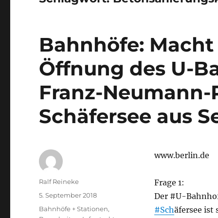
Bahnhöfe: Macht 
Öffnung des U-B
Franz-Neumann-P
Schäfersee aus S
www.berlin.de
Autor
Ralf Reineke
Frage 1:
Veröffentlicht
5. September 2018
Der #U-Bahnho
am
Kategorien
Bahnhöfe + Stationen
,
#Sch
äfersee ist