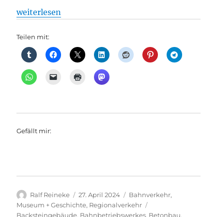
„Regionalverkehr: Viele Bahnstrecken gibt es nicht
weiterlesen
Teilen mit:
Gefällt mir:
Autor
Veröffentlicht
Kategorien
Ralf Reineke
27. April 2024
Bahnverkehr
,
am
Schlagwörter
Museum + Geschichte
,
Regionalverkehr
Backsteingebäude
,
Bahnbetriebswerkes
,
Betonbau
,