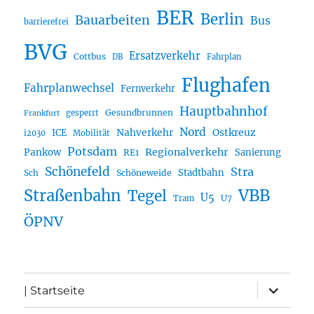
BER
Berlin
Bauarbeiten
Bus
barrierefrei
BVG
Ersatzverkehr
Cottbus
DB
Fahrplan
Flughafen
Fahrplanwechsel
Fernverkehr
Hauptbahnhof
Gesundbrunnen
gesperrt
Frankfurt
Nord
Nahverkehr
Ostkreuz
ICE
i2030
Mobilität
Potsdam
Regionalverkehr
Pankow
Sanierung
RE1
Schönefeld
Stra
Stadtbahn
Sch
Schöneweide
Straßenbahn
VBB
Tegel
U5
U7
Tram
ÖPNV
Unterme
| Startseite
öffnen