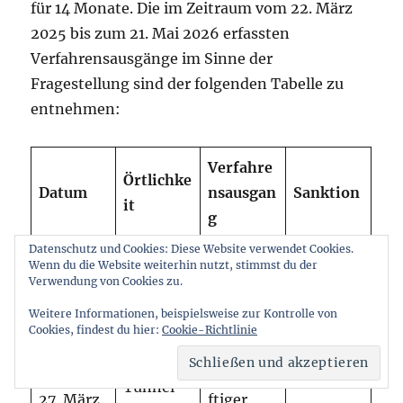
für 14 Monate. Die im Zeitraum vom 22. März
2025 bis zum 21. Mai 2026 erfassten
Verfahrensausgänge im Sinne der
Fragestellung sind der folgenden Tabelle zu
entnehmen:
Verfahre
Örtlichke
Datum
nsausgan
Sanktion
it
g
Datenschutz und Cookies: Diese Website verwendet Cookies.
rechtskrä
Wenn du die Website weiterhin nutzt, stimmst du der
Tunnel
Verwendung von Cookies zu.
27. März
ftiger
Flughafe
268,50€
2025
Bußgeldb
Weitere Informationen, beispielsweise zur Kontrolle von
n Tegel
Cookies, findest du hier:
Cookie-Richtlinie
escheid
rechtskrä
Tunnel
27. März
ftiger