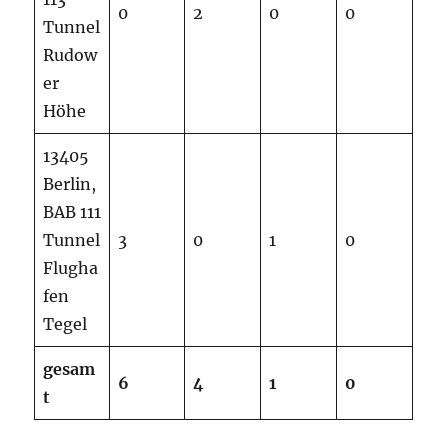
0
2
0
0
Tunnel
Rudow
er
Höhe
13405
Berlin,
BAB 111
Tunnel
3
0
1
0
Flugha
fen
Tegel
gesam
6
4
1
0
t