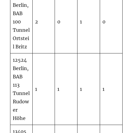
Berlin,
BAB
100
2
0
1
0
Tunnel
Ortstei
l Britz
12524
Berlin,
BAB
113
1
1
1
1
Tunnel
Rudow
er
Höhe
13405