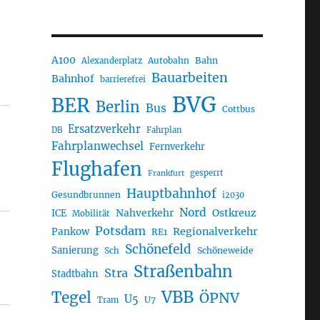
A100
Autobahn
Bahn
Alexanderplatz
Bauarbeiten
Bahnhof
barrierefrei
BVG
BER
Berlin
Bus
Cottbus
Ersatzverkehr
DB
Fahrplan
Fahrplanwechsel
Fernverkehr
Flughafen
gesperrt
Frankfurt
Hauptbahnhof
Gesundbrunnen
i2030
Nord
Nahverkehr
Ostkreuz
ICE
Mobilität
Potsdam
Regionalverkehr
Pankow
RE1
Schönefeld
Sanierung
Sch
Schöneweide
Straßenbahn
Stra
Stadtbahn
VBB
Tegel
ÖPNV
U5
U7
Tram