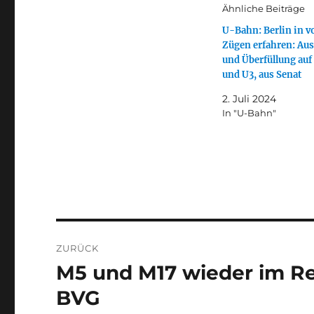
Ähnliche Beiträge
U-Bahn: Berlin in v
Zügen erfahren: Aus
und Überfüllung auf
und U3, aus Senat
2. Juli 2024
In "U-Bahn"
Beitragsnavigation
ZURÜCK
M5 und M17 wieder im Re
Vorheriger
Beitrag:
BVG