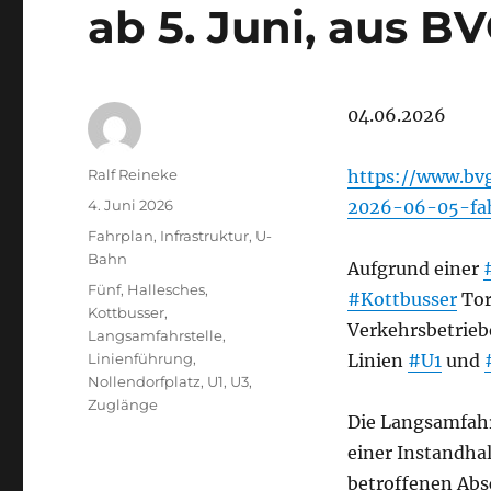
ab 5. Juni, aus B
04.06.2026
Autor
Ralf Reineke
https://www.bv
Veröffentlicht
4. Juni 2026
2026-06-05-fa
am
Kategorien
Fahrplan
,
Infrastruktur
,
U-
Bahn
Aufgrund einer
Schlagwörter
Fünf
,
Hallesches
,
#Kottbusser
Tor
Kottbusser
,
Verkehrsbetriebe
Langsamfahrstelle
,
Linienführung
,
Linien
#U1
und
Nollendorfplatz
,
U1
,
U3
,
Zuglänge
Die Langsamfahr
einer Instandha
betroffenen Absc