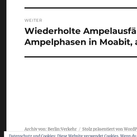
WEITER
Wiederholte Ampelausfäll
Nächster
Beitrag:
Ampelphasen in Moabit, 
Archiv von: Berlin:Verkehr
Stolz präsentiert von Word
Datenschutz und Cookies: Diese Website verwendet Cookies. Wenn du 