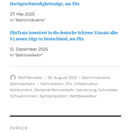
Hochgeschwindigkeitszüge, aus Flix
27. Mai 2025
In "Bahnindustrie"
FlixTrain investiert in die deutsche Schiene: Einsatz aller
65 neuen Züge in Deutschland, aus Flix
12. Dezember 2025
In "Bahnverkehr"
Autor
Veröffentlicht
Kategorien
Ralf Reineke
29. August 2025
Bahnindustrie
,
am
Schlagwörter
Bahnverkehr
Fernverkehr
,
Flix
,
Infrastruktur
,
Konkurrenz
,
Personenfernverkehr
,
Sanierung
,
Schnieder
,
Schwämmlein
,
Spitzenposten
,
Wettbewerber
Beitragsnavigation
ZURÜCK