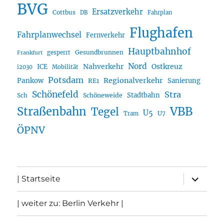
BVG
Ersatzverkehr
Cottbus
DB
Fahrplan
Flughafen
Fahrplanwechsel
Fernverkehr
Hauptbahnhof
Gesundbrunnen
gesperrt
Frankfurt
Nord
Nahverkehr
Ostkreuz
ICE
i2030
Mobilität
Potsdam
Regionalverkehr
Pankow
Sanierung
RE1
Schönefeld
Stra
Stadtbahn
Sch
Schöneweide
Straßenbahn
VBB
Tegel
U5
U7
Tram
ÖPNV
Unterme
| Startseite
öffnen
| weiter zu: Berlin Verkehr |