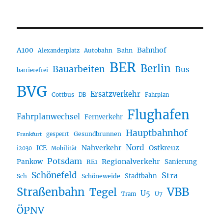
A100
Bahnhof
Autobahn
Bahn
Alexanderplatz
BER
Berlin
Bauarbeiten
Bus
barrierefrei
BVG
Ersatzverkehr
Cottbus
DB
Fahrplan
Flughafen
Fahrplanwechsel
Fernverkehr
Hauptbahnhof
Gesundbrunnen
gesperrt
Frankfurt
Nord
Nahverkehr
Ostkreuz
ICE
i2030
Mobilität
Potsdam
Regionalverkehr
Pankow
Sanierung
RE1
Schönefeld
Stra
Stadtbahn
Sch
Schöneweide
Straßenbahn
VBB
Tegel
U5
U7
Tram
ÖPNV