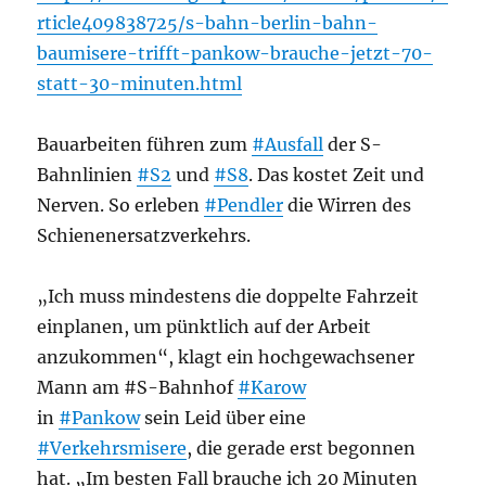
rticle409838725/s-bahn-berlin-bahn-
baumisere-trifft-pankow-brauche-jetzt-70-
statt-30-minuten.html
Bauarbeiten führen zum
#Ausfall
der S-
Bahnlinien
#S2
und
#S8
. Das kostet Zeit und
Nerven. So erleben
#Pendler
die Wirren des
Schienenersatzverkehrs.
„Ich muss mindestens die doppelte Fahrzeit
einplanen, um pünktlich auf der Arbeit
anzukommen“, klagt ein hochgewachsener
Mann am #S-Bahnhof
#Karow
in
#Pankow
sein Leid über eine
#Verkehrsmisere
, die gerade erst begonnen
hat. „Im besten Fall brauche ich 20 Minuten