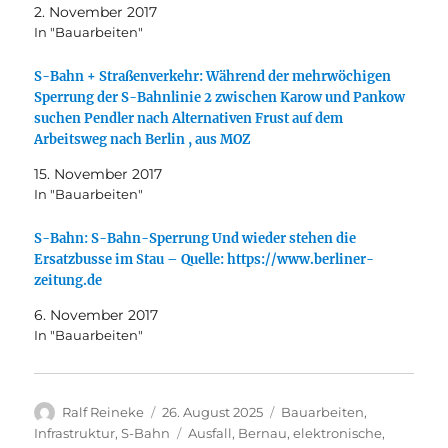
2. November 2017
In "Bauarbeiten"
S-Bahn + Straßenverkehr: Während der mehrwöchigen
Sperrung der S-Bahnlinie 2 zwischen Karow und Pankow
suchen Pendler nach Alternativen Frust auf dem
Arbeitsweg nach Berlin , aus MOZ
15. November 2017
In "Bauarbeiten"
S-Bahn: S-Bahn-Sperrung Und wieder stehen die
Ersatzbusse im Stau – Quelle: https://www.berliner-
zeitung.de
6. November 2017
In "Bauarbeiten"
Autor
Veröffentlicht
Kategorien
Ralf Reineke
26. August 2025
Bauarbeiten
,
am
Schlagwörter
Infrastruktur
,
S-Bahn
Ausfall
,
Bernau
,
elektronische
,