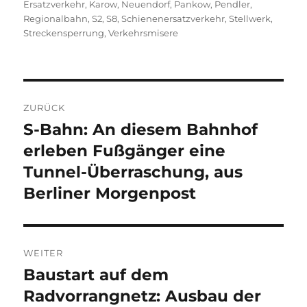
Ersatzverkehr
,
Karow
,
Neuendorf
,
Pankow
,
Pendler
,
Regionalbahn
,
S2
,
S8
,
Schienenersatzverkehr
,
Stellwerk
,
Streckensperrung
,
Verkehrsmisere
Beitragsnavigation
ZURÜCK
S-Bahn: An diesem Bahnhof
Vorheriger
Beitrag:
erleben Fußgänger eine
Tunnel-Überraschung, aus
Berliner Morgenpost
WEITER
Baustart auf dem
Nächster
Beitrag:
Radvorrangnetz: Ausbau der