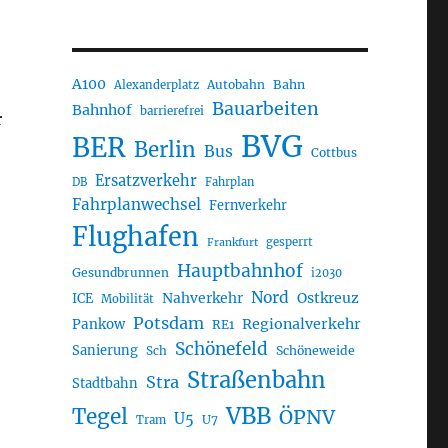
A100
Autobahn
Bahn
Alexanderplatz
Bauarbeiten
Bahnhof
barrierefrei
r
BVG
BER
Berlin
Bus
Cottbus
Ersatzverkehr
DB
Fahrplan
Fahrplanwechsel
Fernverkehr
Flughafen
gesperrt
Frankfurt
Hauptbahnhof
Gesundbrunnen
i2030
Nord
Nahverkehr
Ostkreuz
ICE
Mobilität
Potsdam
Regionalverkehr
Pankow
RE1
Schönefeld
Sanierung
Sch
Schöneweide
Straßenbahn
Stra
Stadtbahn
VBB
Tegel
ÖPNV
U5
U7
Tram