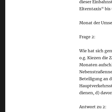
dieser Einbahns
Elterntaxis“ bis
Monat der Umse
Frage 2:
Wie hat sich gem
o.g. Kiezen die 
Monaten aufschl
Nebenstraßennet
Beteiligung an 
Hauptverkehrsst
dienen, d) davo
Antwort zu 2: