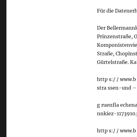
Für die Datenerh
Der Bellermannk
Prinzenstraße, 
Komponistenvier
Straße, Chopins
Gürtelstraße. Ka
http s:/ / www.b
stra ssen-und –
g ruenfla echen
nnkiez-1173910.
http s:/ / www.b