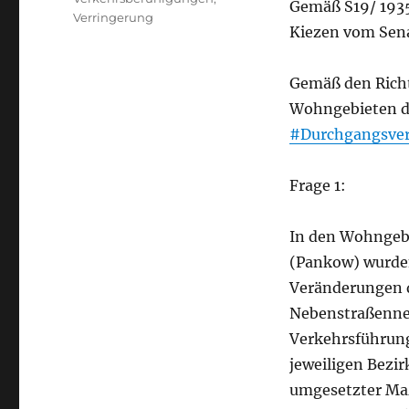
Gemäß S19/ 193
Verringerung
Kiezen vom Sena
Gemäß den Richt
Wohngebieten d
#Durchgangsve
Frage 1:
In den Wohngebi
(Pankow) wurde
Veränderungen 
Nebenstraßenne
Verkehrsführun
jeweiligen Bezir
umgesetzter Ma