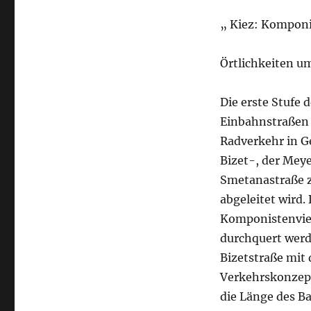
„ Kiez: Komponi
Örtlichkeiten u
Die erste Stufe
Einbahnstraßen 
Radverkehr in G
Bizet-, der Mey
Smetanastraße zu
abgeleitet wird
Komponistenviert
durchquert werd
Bizetstraße mit 
Verkehrskonzept 
die Länge des Ba