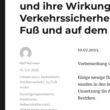
und ihre Wirkung
Verkehrssicherhe
Fuß und auf dem 
10.07.2025
Autor
Ralf Reineke
Vorbemerkung d
Veröffentlicht
10. Juli 2025
am
Kategorien
Infrastruktur
,
Radverkehr
,
Einige wenige f
Straßenverkehr
,
zu Fuß
wurden in den le
mobil
Umsetzung für 
Schlagwörter
Durchgangsverkehrs
,
Bezirken.
Kiezblocks
,
Nebenstraßennetz
,
Verkehrsberuhigungen
,