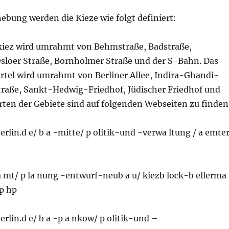
ebung werden die Kieze wie folgt definiert:
iez wird umrahmt von Behmstraße, Badstraße,
Osloer Straße, Bornholmer Straße und der S-Bahn. Das
tel wird umrahmt von Berliner Allee, Indira-Ghandi-
traße, Sankt-Hedwig-Friedhof, Jüdischer Friedhof und
rten der Gebiete sind auf folgenden Webseiten zu finden
 erlin.d e/ b a -mitte/ p olitik-und -verwa ltung / a emte
a mt/ p la nung -entwurf-neub a u/ kiezb lock-b ellerma
p hp
 erlin.d e/ b a -p a nkow/ p olitik-und –