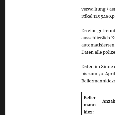
verwa ltung / ae
rtikel.1295480.p
Da eine getrenn
ausschließlich Kr
automatisierten
Daten alle polize
Daten im Sinne 
bis zum 30. Apri
Bellermannkieze
B
e
ll
e
r
A
n
zah
m
a
nn
k
i
e
z
: