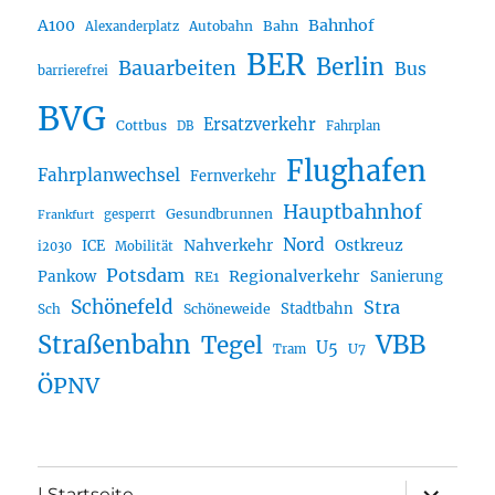
A100
Bahnhof
Autobahn
Bahn
Alexanderplatz
BER
Berlin
Bauarbeiten
Bus
barrierefrei
BVG
Ersatzverkehr
Cottbus
DB
Fahrplan
Flughafen
Fahrplanwechsel
Fernverkehr
Hauptbahnhof
Gesundbrunnen
gesperrt
Frankfurt
Nord
Nahverkehr
Ostkreuz
ICE
i2030
Mobilität
Potsdam
Regionalverkehr
Pankow
Sanierung
RE1
Schönefeld
Stra
Stadtbahn
Sch
Schöneweide
Straßenbahn
VBB
Tegel
U5
U7
Tram
ÖPNV
Unterme
| Startseite