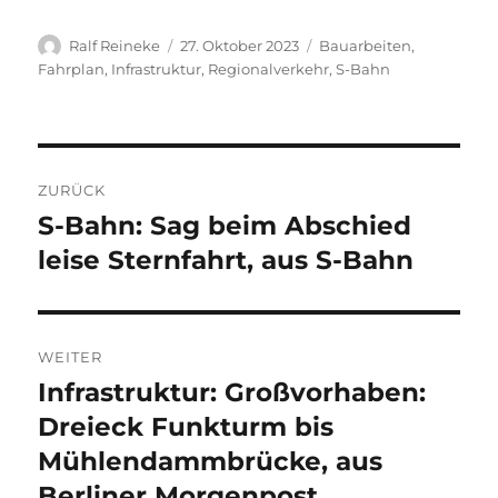
Autor
Veröffentlicht
Kategorien
Ralf Reineke
27. Oktober 2023
Bauarbeiten
,
am
Fahrplan
,
Infrastruktur
,
Regionalverkehr
,
S-Bahn
Beitragsnavigation
ZURÜCK
S-Bahn: Sag beim Abschied
Vorheriger
Beitrag:
leise Sternfahrt, aus S-Bahn
WEITER
Infrastruktur: Großvorhaben:
Nächster
Beitrag:
Dreieck Funkturm bis
Mühlendammbrücke, aus
Berliner Morgenpost