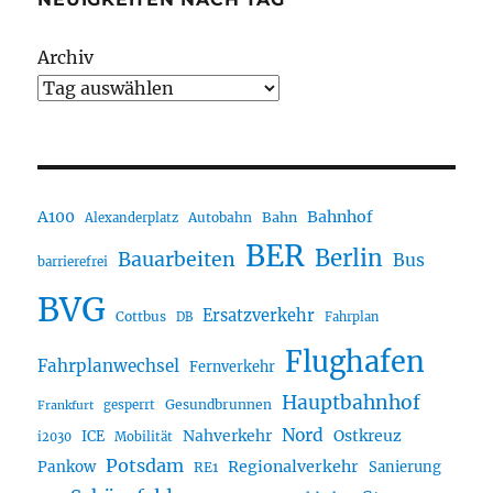
Archiv
A100
Bahnhof
Autobahn
Bahn
Alexanderplatz
BER
Berlin
Bauarbeiten
Bus
barrierefrei
BVG
Ersatzverkehr
Cottbus
DB
Fahrplan
Flughafen
Fahrplanwechsel
Fernverkehr
Hauptbahnhof
Gesundbrunnen
gesperrt
Frankfurt
Nord
Nahverkehr
Ostkreuz
ICE
i2030
Mobilität
Potsdam
Regionalverkehr
Pankow
Sanierung
RE1