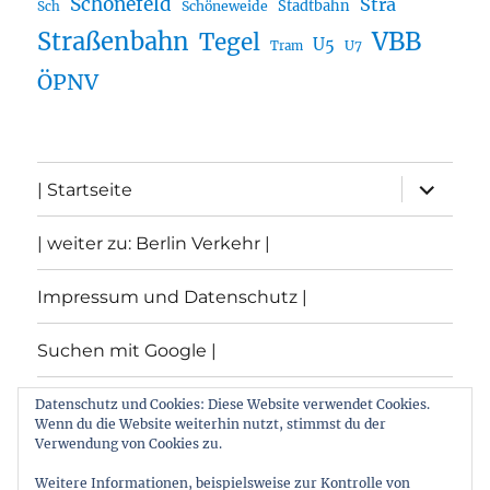
Schönefeld
Stra
Stadtbahn
Sch
Schöneweide
Straßenbahn
VBB
Tegel
U5
U7
Tram
ÖPNV
Unterme
| Startseite
öffnen
| weiter zu: Berlin Verkehr |
Impressum und Datenschutz |
Suchen mit Google |
Themen
Datenschutz und Cookies: Diese Website verwendet Cookies.
Wenn du die Website weiterhin nutzt, stimmst du der
Verwendung von Cookies zu.
Archiv
Weitere Informationen, beispielsweise zur Kontrolle von