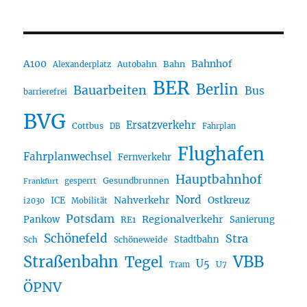
A100
Bahnhof
Autobahn
Bahn
Alexanderplatz
BER
Berlin
Bauarbeiten
Bus
barrierefrei
BVG
Ersatzverkehr
Cottbus
DB
Fahrplan
Flughafen
Fahrplanwechsel
Fernverkehr
Hauptbahnhof
Gesundbrunnen
gesperrt
Frankfurt
Nord
Nahverkehr
Ostkreuz
ICE
i2030
Mobilität
Potsdam
Regionalverkehr
Pankow
Sanierung
RE1
Schönefeld
Stra
Stadtbahn
Sch
Schöneweide
Straßenbahn
VBB
Tegel
U5
U7
Tram
ÖPNV