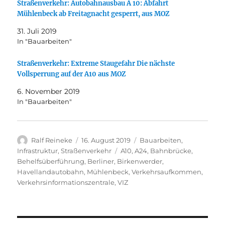
Straßenverkehr: Autobahnausbau A 10: Abfahrt
Mühlenbeck ab Freitagnacht gesperrt, aus MOZ
31. Juli 2019
In "Bauarbeiten"
Straßenverkehr: Extreme Staugefahr Die nächste
Vollsperrung auf der A10 aus MOZ
6. November 2019
In "Bauarbeiten"
Autor
Veröffentlicht
Kategorien
Ralf Reineke
16. August 2019
Bauarbeiten
,
am
Schlagwörter
Infrastruktur
,
Straßenverkehr
A10
,
A24
,
Bahnbrücke
,
Behelfsüberführung
,
Berliner
,
Birkenwerder
,
Havellandautobahn
,
Mühlenbeck
,
Verkehrsaufkommen
,
Verkehrsinformationszentrale
,
VIZ