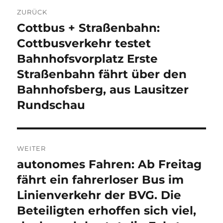
Beitragsnavigation
ZURÜCK
Cottbus + Straßenbahn:
Vorheriger
Beitrag:
Cottbusverkehr testet
Bahnhofsvorplatz Erste
Straßenbahn fährt über den
Bahnhofsberg, aus Lausitzer
Rundschau
WEITER
autonomes Fahren: Ab Freitag
Nächster
Beitrag:
fährt ein fahrerloser Bus im
Linienverkehr der BVG. Die
Beteiligten erhoffen sich viel,