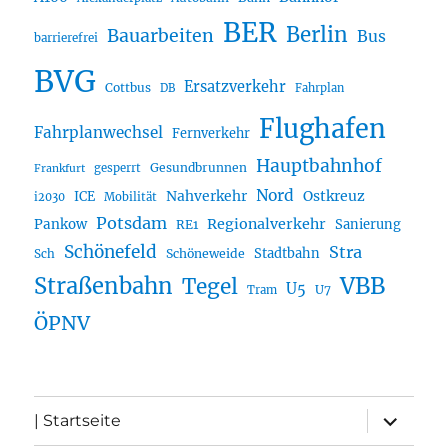
BER
Berlin
Bauarbeiten
Bus
barrierefrei
BVG
Ersatzverkehr
Cottbus
DB
Fahrplan
Flughafen
Fahrplanwechsel
Fernverkehr
Hauptbahnhof
Gesundbrunnen
gesperrt
Frankfurt
Nord
Nahverkehr
Ostkreuz
ICE
i2030
Mobilität
Potsdam
Regionalverkehr
Pankow
Sanierung
RE1
Schönefeld
Stra
Stadtbahn
Sch
Schöneweide
Straßenbahn
VBB
Tegel
U5
U7
Tram
ÖPNV
Unterme
| Startseite
öffnen