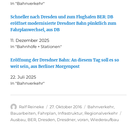
In "Bahnverkehr"
Schneller nach Dresden und zum Flughafen BER: DB
eröffnet modernisierte Dresdner Bahn pünktlich zum
Fahrplanwechsel, aus DB
11. Dezember 2025
In "Bahnhöfe + Stationen"
Eröffnung der Dresdner Bahn: An diesem Tag soll es so
weit sein, aus Berliner Morgenpost
22. Juli 2025
In "Bahnverkehr"
Autor
Veröffentlicht
Kategorien
Ralf Reineke
27. Oktober 2016
Bahnverkehr
,
am
Schlag
Bauarbeiten
,
Fahrplan
,
Infrastruktur
,
Regionalverkehr
Ausbau
,
BER
,
Dresden
,
Dresdner
,
voran
,
Wiederaufbau